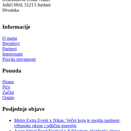
Jušići 69/d, 51213 Jurdani
Hrvatska
Informacije
O nama
Brendovi
Partneri
Impressum
Pravila privatnosti
Ponuda
Hrana
Piće
Začini
Ostalo
Posljednje objave
Metro Extra Event x Nikas: Večer koja je spojila partnere,
vrhunske okuse i odličnu energiju
Asian Street Food Festival x Kikkoman: eksplozija okusa