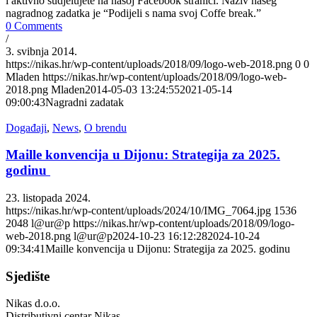
i aktivno sudjelujete na našoj Facebook stranici. Naziv našeg
nagradnog zadatka je “Podijeli s nama svoj Coffe break.”
0 Comments
/
3. svibnja 2014.
https://nikas.hr/wp-content/uploads/2018/09/logo-web-2018.png
0
0
Mladen
https://nikas.hr/wp-content/uploads/2018/09/logo-web-
2018.png
Mladen
2014-05-03 13:24:55
2021-05-14
09:00:43
Nagradni zadatak
Događaji
,
News
,
O brendu
Maille konvencija u Dijonu: Strategija za 2025.
godinu
23. listopada 2024.
https://nikas.hr/wp-content/uploads/2024/10/IMG_7064.jpg
1536
2048
l@ur@p
https://nikas.hr/wp-content/uploads/2018/09/logo-
web-2018.png
l@ur@p
2024-10-23 16:12:28
2024-10-24
09:34:41
Maille konvencija u Dijonu: Strategija za 2025. godinu
Sjedište
Nikas d.o.o.
Distributivni centar Nikas