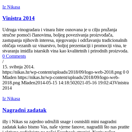
Iz Nikasa
Vinistra 2014
Udruga vinogradara i vinara Istre osnovana je u cilju pružanja
stručne pomoći članovima, boljeg povezivanja proizvođača,
zastupanja njihovih interesa, njegovanju i održavanju tradicionalnih
običaja vezanih uz vinarstvo, boljoj prezentaciji i promociji vina, te
stvaranju imidža istarskih vina kao kvalitetnih i prirodnih proizvoda.
0 Comments
/
15. svibnja 2014.
https://nikas.hr/wp-content/uploads/2018/09/logo-web-2018.png
0
0
Mladen
https://nikas.hr/wp-content/uploads/2018/09/logo-web-
2018.png
Mladen
2014-05-15 14:18:50
2021-05-16 19:02:43
Vinistra
2014
Iz Nikasa
Nagradni zadatak
illy i Nikas su zajedno udružili snage i osmislili mini nagradni
zadatak kako bismo Vas, naše vjerne fanove, nagradili što nas pratite