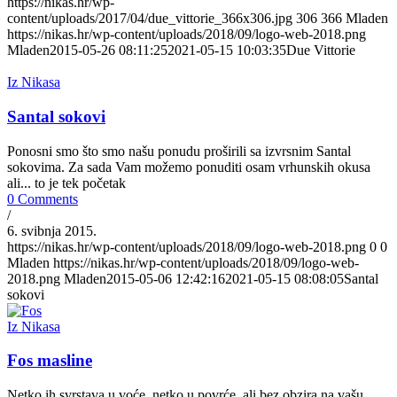
https://nikas.hr/wp-
content/uploads/2017/04/due_vittorie_366x306.jpg
306
366
Mladen
https://nikas.hr/wp-content/uploads/2018/09/logo-web-2018.png
Mladen
2015-05-26 08:11:25
2021-05-15 10:03:35
Due Vittorie
Iz Nikasa
Santal sokovi
Ponosni smo što smo našu ponudu proširili sa izvrsnim Santal
sokovima. Za sada Vam možemo ponuditi osam vrhunskih okusa
ali... to je tek početak
0 Comments
/
6. svibnja 2015.
https://nikas.hr/wp-content/uploads/2018/09/logo-web-2018.png
0
0
Mladen
https://nikas.hr/wp-content/uploads/2018/09/logo-web-
2018.png
Mladen
2015-05-06 12:42:16
2021-05-15 08:08:05
Santal
sokovi
Iz Nikasa
Fos masline
Netko ih svrstava u voće, netko u povrće, ali bez obzira na vašu