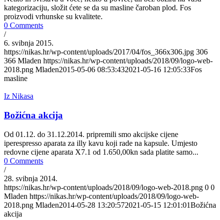
kategorizaciju, složit ćete se da su masline čaroban plod. Fos
proizvodi vrhunske su kvalitete.
0 Comments
/
6. svibnja 2015.
https://nikas.hr/wp-content/uploads/2017/04/fos_366x306.jpg
306
366
Mladen
https://nikas.hr/wp-content/uploads/2018/09/logo-web-
2018.png
Mladen
2015-05-06 08:53:43
2021-05-16 12:05:33
Fos
masline
Iz Nikasa
Božićna akcija
Od 01.12. do 31.12.2014. pripremili smo akcijske cijene
iperespresso aparata za illy kavu koji rade na kapsule. Umjesto
redovne cijene aparata X7.1 od 1.650,00kn sada platite samo...
0 Comments
/
28. svibnja 2014.
https://nikas.hr/wp-content/uploads/2018/09/logo-web-2018.png
0
0
Mladen
https://nikas.hr/wp-content/uploads/2018/09/logo-web-
2018.png
Mladen
2014-05-28 13:20:57
2021-05-15 12:01:01
Božićna
akcija