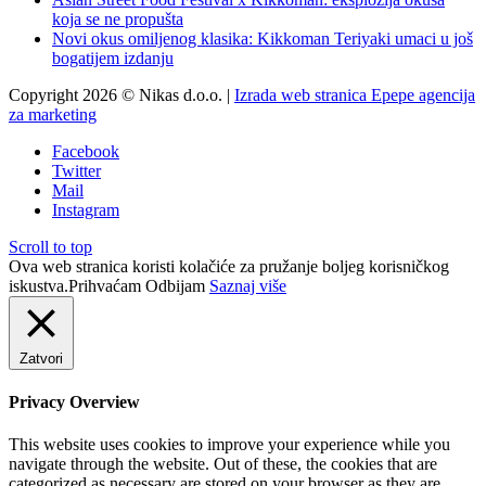
koja se ne propušta
Novi okus omiljenog klasika: Kikkoman Teriyaki umaci u još
bogatijem izdanju
Copyright 2026 © Nikas d.o.o. |
Izrada web stranica Epepe agencija
za marketing
Facebook
Twitter
Mail
Instagram
Scroll to top
Ova web stranica koristi kolačiće za pružanje boljeg korisničkog
iskustva.
Prihvaćam
Odbijam
Saznaj više
Zatvori
Privacy Overview
This website uses cookies to improve your experience while you
navigate through the website. Out of these, the cookies that are
categorized as necessary are stored on your browser as they are