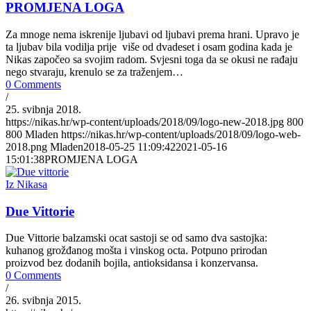
PROMJENA LOGA
Za mnoge nema iskrenije ljubavi od ljubavi prema hrani. Upravo je
ta ljubav bila vodilja prije više od dvadeset i osam godina kada je
Nikas započeo sa svojim radom. Svjesni toga da se okusi ne rađaju
nego stvaraju, krenulo se za traženjem…
0 Comments
/
25. svibnja 2018.
https://nikas.hr/wp-content/uploads/2018/09/logo-new-2018.jpg
800
800
Mladen
https://nikas.hr/wp-content/uploads/2018/09/logo-web-
2018.png
Mladen
2018-05-25 11:09:42
2021-05-16
15:01:38
PROMJENA LOGA
Iz Nikasa
Due Vittorie
Due Vittorie balzamski ocat sastoji se od samo dva sastojka:
kuhanog grožđanog mošta i vinskog octa. Potpuno prirodan
proizvod bez dodanih bojila, antioksidansa i konzervansa.
0 Comments
/
26. svibnja 2015.