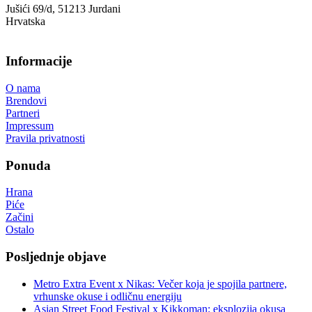
Jušići 69/d, 51213 Jurdani
Hrvatska
Informacije
O nama
Brendovi
Partneri
Impressum
Pravila privatnosti
Ponuda
Hrana
Piće
Začini
Ostalo
Posljednje objave
Metro Extra Event x Nikas: Večer koja je spojila partnere,
vrhunske okuse i odličnu energiju
Asian Street Food Festival x Kikkoman: eksplozija okusa