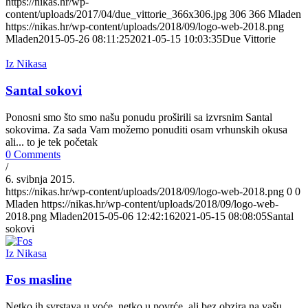
https://nikas.hr/wp-
content/uploads/2017/04/due_vittorie_366x306.jpg
306
366
Mladen
https://nikas.hr/wp-content/uploads/2018/09/logo-web-2018.png
Mladen
2015-05-26 08:11:25
2021-05-15 10:03:35
Due Vittorie
Iz Nikasa
Santal sokovi
Ponosni smo što smo našu ponudu proširili sa izvrsnim Santal
sokovima. Za sada Vam možemo ponuditi osam vrhunskih okusa
ali... to je tek početak
0 Comments
/
6. svibnja 2015.
https://nikas.hr/wp-content/uploads/2018/09/logo-web-2018.png
0
0
Mladen
https://nikas.hr/wp-content/uploads/2018/09/logo-web-
2018.png
Mladen
2015-05-06 12:42:16
2021-05-15 08:08:05
Santal
sokovi
Iz Nikasa
Fos masline
Netko ih svrstava u voće, netko u povrće, ali bez obzira na vašu