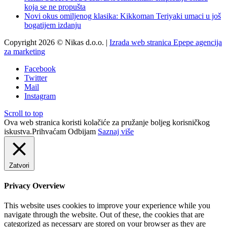
koja se ne propušta
Novi okus omiljenog klasika: Kikkoman Teriyaki umaci u još
bogatijem izdanju
Copyright 2026 © Nikas d.o.o. |
Izrada web stranica Epepe agencija
za marketing
Facebook
Twitter
Mail
Instagram
Scroll to top
Ova web stranica koristi kolačiće za pružanje boljeg korisničkog
iskustva.
Prihvaćam
Odbijam
Saznaj više
Zatvori
Privacy Overview
This website uses cookies to improve your experience while you
navigate through the website. Out of these, the cookies that are
categorized as necessary are stored on your browser as they are