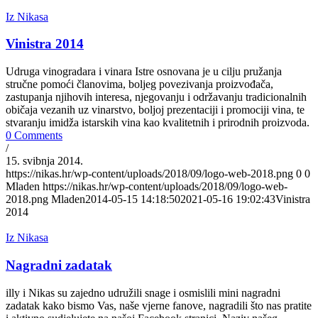
Iz Nikasa
Vinistra 2014
Udruga vinogradara i vinara Istre osnovana je u cilju pružanja
stručne pomoći članovima, boljeg povezivanja proizvođača,
zastupanja njihovih interesa, njegovanju i održavanju tradicionalnih
običaja vezanih uz vinarstvo, boljoj prezentaciji i promociji vina, te
stvaranju imidža istarskih vina kao kvalitetnih i prirodnih proizvoda.
0 Comments
/
15. svibnja 2014.
https://nikas.hr/wp-content/uploads/2018/09/logo-web-2018.png
0
0
Mladen
https://nikas.hr/wp-content/uploads/2018/09/logo-web-
2018.png
Mladen
2014-05-15 14:18:50
2021-05-16 19:02:43
Vinistra
2014
Iz Nikasa
Nagradni zadatak
illy i Nikas su zajedno udružili snage i osmislili mini nagradni
zadatak kako bismo Vas, naše vjerne fanove, nagradili što nas pratite