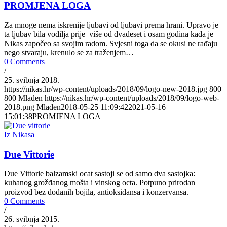
PROMJENA LOGA
Za mnoge nema iskrenije ljubavi od ljubavi prema hrani. Upravo je
ta ljubav bila vodilja prije više od dvadeset i osam godina kada je
Nikas započeo sa svojim radom. Svjesni toga da se okusi ne rađaju
nego stvaraju, krenulo se za traženjem…
0 Comments
/
25. svibnja 2018.
https://nikas.hr/wp-content/uploads/2018/09/logo-new-2018.jpg
800
800
Mladen
https://nikas.hr/wp-content/uploads/2018/09/logo-web-
2018.png
Mladen
2018-05-25 11:09:42
2021-05-16
15:01:38
PROMJENA LOGA
Iz Nikasa
Due Vittorie
Due Vittorie balzamski ocat sastoji se od samo dva sastojka:
kuhanog grožđanog mošta i vinskog octa. Potpuno prirodan
proizvod bez dodanih bojila, antioksidansa i konzervansa.
0 Comments
/
26. svibnja 2015.