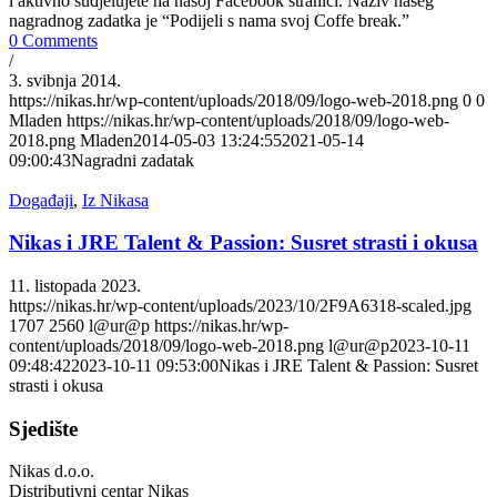
i aktivno sudjelujete na našoj Facebook stranici. Naziv našeg
nagradnog zadatka je “Podijeli s nama svoj Coffe break.”
0 Comments
/
3. svibnja 2014.
https://nikas.hr/wp-content/uploads/2018/09/logo-web-2018.png
0
0
Mladen
https://nikas.hr/wp-content/uploads/2018/09/logo-web-
2018.png
Mladen
2014-05-03 13:24:55
2021-05-14
09:00:43
Nagradni zadatak
Događaji
,
Iz Nikasa
Nikas i JRE Talent & Passion: Susret strasti i okusa
11. listopada 2023.
https://nikas.hr/wp-content/uploads/2023/10/2F9A6318-scaled.jpg
1707
2560
l@ur@p
https://nikas.hr/wp-
content/uploads/2018/09/logo-web-2018.png
l@ur@p
2023-10-11
09:48:42
2023-10-11 09:53:00
Nikas i JRE Talent & Passion: Susret
strasti i okusa
Sjedište
Nikas d.o.o.
Distributivni centar Nikas