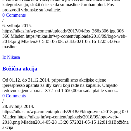
kategorizaciju, složit ćete se da su masline čaroban plod. Fos
proizvodi vrhunske su kvalitete.
0 Comments
/
6. svibnja 2015.
https://nikas.hr/wp-content/uploads/2017/04/fos_366x306.jpg
306
366
Mladen
https://nikas.hr/wp-content/uploads/2018/09/logo-web-
2018.png
Mladen
2015-05-06 08:53:43
2021-05-16 12:05:33
Fos
masline
Iz Nikasa
Božićna akcija
Od 01.12. do 31.12.2014. pripremili smo akcijske cijene
iperespresso aparata za illy kavu koji rade na kapsule. Umjesto
redovne cijene aparata X7.1 od 1.650,00kn sada platite samo...
0 Comments
/
28. svibnja 2014.
https://nikas.hr/wp-content/uploads/2018/09/logo-web-2018.png
0
0
Mladen
https://nikas.hr/wp-content/uploads/2018/09/logo-web-
2018.png
Mladen
2014-05-28 13:20:57
2021-05-15 12:01:01
Božićna
akcija