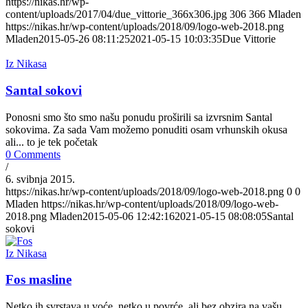
https://nikas.hr/wp-
content/uploads/2017/04/due_vittorie_366x306.jpg
306
366
Mladen
https://nikas.hr/wp-content/uploads/2018/09/logo-web-2018.png
Mladen
2015-05-26 08:11:25
2021-05-15 10:03:35
Due Vittorie
Iz Nikasa
Santal sokovi
Ponosni smo što smo našu ponudu proširili sa izvrsnim Santal
sokovima. Za sada Vam možemo ponuditi osam vrhunskih okusa
ali... to je tek početak
0 Comments
/
6. svibnja 2015.
https://nikas.hr/wp-content/uploads/2018/09/logo-web-2018.png
0
0
Mladen
https://nikas.hr/wp-content/uploads/2018/09/logo-web-
2018.png
Mladen
2015-05-06 12:42:16
2021-05-15 08:08:05
Santal
sokovi
Iz Nikasa
Fos masline
Netko ih svrstava u voće, netko u povrće, ali bez obzira na vašu