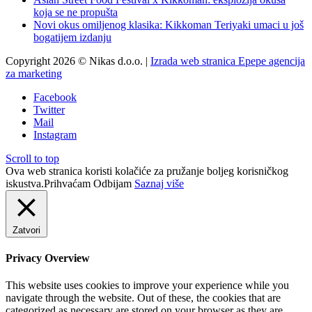
koja se ne propušta
Novi okus omiljenog klasika: Kikkoman Teriyaki umaci u još
bogatijem izdanju
Copyright 2026 © Nikas d.o.o. |
Izrada web stranica Epepe agencija
za marketing
Facebook
Twitter
Mail
Instagram
Scroll to top
Ova web stranica koristi kolačiće za pružanje boljeg korisničkog
iskustva.
Prihvaćam
Odbijam
Saznaj više
Zatvori
Privacy Overview
This website uses cookies to improve your experience while you
navigate through the website. Out of these, the cookies that are
categorized as necessary are stored on your browser as they are