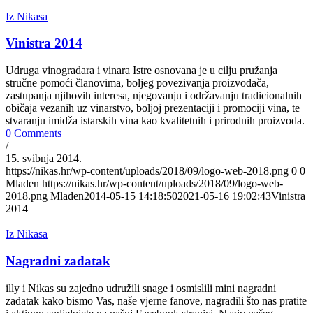
Iz Nikasa
Vinistra 2014
Udruga vinogradara i vinara Istre osnovana je u cilju pružanja
stručne pomoći članovima, boljeg povezivanja proizvođača,
zastupanja njihovih interesa, njegovanju i održavanju tradicionalnih
običaja vezanih uz vinarstvo, boljoj prezentaciji i promociji vina, te
stvaranju imidža istarskih vina kao kvalitetnih i prirodnih proizvoda.
0 Comments
/
15. svibnja 2014.
https://nikas.hr/wp-content/uploads/2018/09/logo-web-2018.png
0
0
Mladen
https://nikas.hr/wp-content/uploads/2018/09/logo-web-
2018.png
Mladen
2014-05-15 14:18:50
2021-05-16 19:02:43
Vinistra
2014
Iz Nikasa
Nagradni zadatak
illy i Nikas su zajedno udružili snage i osmislili mini nagradni
zadatak kako bismo Vas, naše vjerne fanove, nagradili što nas pratite