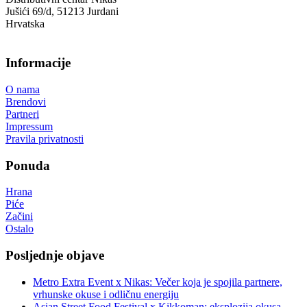
Jušići 69/d, 51213 Jurdani
Hrvatska
Informacije
O nama
Brendovi
Partneri
Impressum
Pravila privatnosti
Ponuda
Hrana
Piće
Začini
Ostalo
Posljednje objave
Metro Extra Event x Nikas: Večer koja je spojila partnere,
vrhunske okuse i odličnu energiju
Asian Street Food Festival x Kikkoman: eksplozija okusa