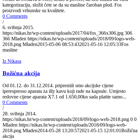
kategorizaciju, složit ćete se da su masline čaroban plod. Fos
proizvodi vrhunske su kvalitete.
0 Comments
/
6. svibnja 2015.
https://nikas.hr/wp-content/uploads/2017/04/fos_366x306.jpg
306
366
Mladen
https://nikas.hr/wp-content/uploads/2018/09/logo-web-
2018.png
Mladen
2015-05-06 08:53:43
2021-05-16 12:05:33
Fos
masline
Iz Nikasa
Božićna akcija
Od 01.12. do 31.12.2014. pripremili smo akcijske cijene
iperespresso aparata za illy kavu koji rade na kapsule. Umjesto
redovne cijene aparata X7.1 od 1.650,00kn sada platite samo...
0 Comments
/
28. svibnja 2014.
https://nikas.hr/wp-content/uploads/2018/09/logo-web-2018.png
0
0
Mladen
https://nikas.hr/wp-content/uploads/2018/09/logo-web-
2018.png
Mladen
2014-05-28 13:20:57
2021-05-15 12:01:01
Božićna
akcija