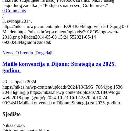
i aktivno sudjelujete na našoj Facebook stranici. Naziv našeg
nagradnog zadatka je “Podijeli s nama svoj Coffe break.”
0 Comments
/
3. svibnja 2014.
https://nikas.hr/wp-content/uploads/2018/09/logo-web-2018.png
0
0
Mladen
https://nikas.hr/wp-content/uploads/2018/09/logo-web-
2018.png
Mladen
2014-05-03 13:24:55
2021-05-14
09:00:43
Nagradni zadatak
News
,
O brendu
,
Događaji
Maille konvencija u Dijonu: Strategija za 2025.
godinu
23. listopada 2024.
https://nikas.hr/wp-content/uploads/2024/10/IMG_7064.jpg
1536
2048
l@ur@p
https://nikas.hr/wp-content/uploads/2018/09/logo-
web-2018.png
l@ur@p
2024-10-23 16:12:28
2024-10-24
09:34:41
Maille konvencija u Dijonu: Strategija za 2025. godinu
Sjedište
Nikas d.o.o.
Distributivni centar Nikas