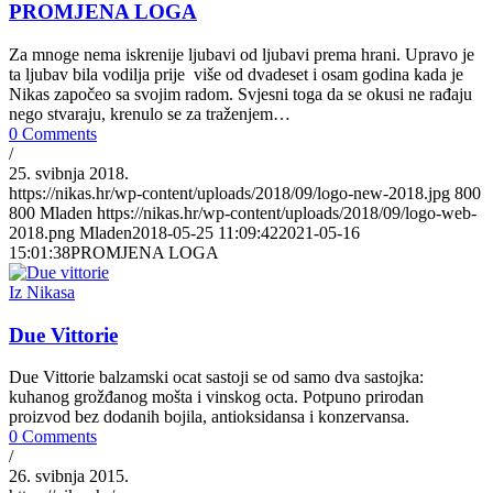
PROMJENA LOGA
Za mnoge nema iskrenije ljubavi od ljubavi prema hrani. Upravo je
ta ljubav bila vodilja prije više od dvadeset i osam godina kada je
Nikas započeo sa svojim radom. Svjesni toga da se okusi ne rađaju
nego stvaraju, krenulo se za traženjem…
0 Comments
/
25. svibnja 2018.
https://nikas.hr/wp-content/uploads/2018/09/logo-new-2018.jpg
800
800
Mladen
https://nikas.hr/wp-content/uploads/2018/09/logo-web-
2018.png
Mladen
2018-05-25 11:09:42
2021-05-16
15:01:38
PROMJENA LOGA
Iz Nikasa
Due Vittorie
Due Vittorie balzamski ocat sastoji se od samo dva sastojka:
kuhanog grožđanog mošta i vinskog octa. Potpuno prirodan
proizvod bez dodanih bojila, antioksidansa i konzervansa.
0 Comments
/
26. svibnja 2015.