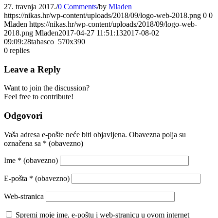
27. travnja 2017.
/
0 Comments
/
by
Mladen
https://nikas.hr/wp-content/uploads/2018/09/logo-web-2018.png
0
0
Mladen
https://nikas.hr/wp-content/uploads/2018/09/logo-web-
2018.png
Mladen
2017-04-27 11:51:13
2017-08-02
09:09:28
tabasco_570x390
0
replies
Leave a Reply
Want to join the discussion?
Feel free to contribute!
Odgovori
Vaša adresa e-pošte neće biti objavljena.
Obavezna polja su
označena sa
* (obavezno)
Ime
* (obavezno)
E-pošta
* (obavezno)
Web-stranica
Spremi moje ime, e-poštu i web-stranicu u ovom internet