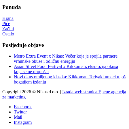
Ponuda
Hrana
Piće
Začini
Ostalo
Posljednje objave
Metro Extra Event x Nikas: Večer koja je spojila partnere,
vrhunske okuse i odličnu energiju
Asian Street Food Festival x Kikkoman: eksplozija okusa
koja se ne propušta
Novi okus omiljenog klasika: Kikkoman Teriyaki umaci u još
bogatijem izdanju
Copyright 2026 © Nikas d.o.o. |
Izrada web stranica Epepe agencija
za marketing
Facebook
Twitter
Mail
Instagram