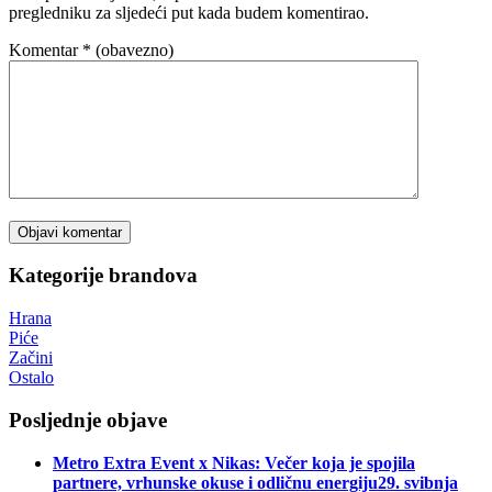
pregledniku za sljedeći put kada budem komentirao.
Komentar
* (obavezno)
Kategorije brandova
Hrana
Piće
Začini
Ostalo
Posljednje objave
Metro Extra Event x Nikas: Večer koja je spojila
partnere, vrhunske okuse i odličnu energiju
29. svibnja