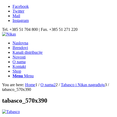
Facebook
Twitter
Mail
Instagram
Tel. +385 51 704 800 | Fax. +385 51 271 220
Naslovna
Brendovi
Kanali distribucije
Novosti
O nama
Kontakt
Shop
Menu
Menu
You are here:
Home
1
/
O nama2
2
/
Tabasco i Nikas nagrađuju
3
/
tabasco_570x390
tabasco_570x390