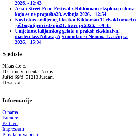
2026. - 12:43
Asian Street Food Festival x Kikkoman: eksplozija okusa
koja se ne propušta
28. svibnja 2026. - 12:54
Novi okus omiljenog klasika: Kikkoman Teriyaki umaci u
još bogatijem izdanju
21. travnja 2026. - 09:43
Umjetnost talijanskog gelata u praksi: ekskluzivni
masterclass Nikasa, Agrimontane i Nemoxa
17. ožujka
2026. - 15:34
Sjedište
Nikas d.o.o.
Distributivni centar Nikas
Jušići 69/d, 51213 Jurdani
Hrvatska
Informacije
O nama
Brendovi
Partneri
Impressum
Pravila privatnosti