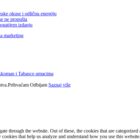
nske okuse i odličnu energiju
se ne propušta
ogatijem izdanju
za marketing
ikkoman i Tabasco umacima
tva.
Prihvaćam
Odbijam
Saznaj više
e through the website. Out of these, the cookies that are categorized a
rty cookies that help us analyze and understand how you use this websit