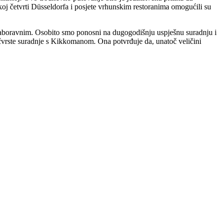
oj četvrti Düsseldorfa i posjete vrhunskim restoranima omogućili su
ezaboravnim. Osobito smo ponosni na dugogodišnju uspješnu suradnju i
čvrste suradnje s Kikkomanom. Ona potvrđuje da, unatoč veličini