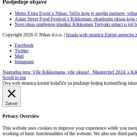
Posljednje objave
Metro Extra Event x Nikas: Večer koja je spojila partnere, vrhu
Asian Street Food Festival x Kikkoman: eksplozija okusa koja 
Novi okus omiljenog klasika: Kikkoman Teriyaki umaci u još b
Copyright 2026 © Nikas d.o.o. |
Izrada web stranica Epepe agencija 
Facebook
Twitter
Mail
Instagram
Nagradna igra: Više Kikkomana, više okusa!
Masterchef 2024. s K
Scroll to top
Ova web stranica koristi kolačiće za pružanje boljeg korisničkog iskus
Zatvori
Privacy Overview
This website uses cookies to improve your experience while you navigat
working of basic functionalities of the website. We also use third-pa