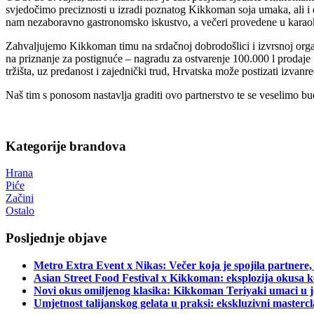
svjedočimo preciznosti u izradi poznatog Kikkoman soja umaka, ali i 
nam nezaboravno gastronomsko iskustvo, a večeri provedene u kara
Zahvaljujemo Kikkoman timu na srdačnoj dobrodošlici i izvrsnoj orga
na priznanje za postignuće – nagradu za ostvarenje 100.000 l prodaj
tržišta, uz predanost i zajednički trud, Hrvatska može postizati izvanre
Naš tim s ponosom nastavlja graditi ovo partnerstvo te se veselimo b
Kategorije brandova
Hrana
Piće
Začini
Ostalo
Posljednje objave
Metro Extra Event x Nikas: Večer koja je spojila partnere,
Asian Street Food Festival x Kikkoman: eksplozija okusa k
Novi okus omiljenog klasika: Kikkoman Teriyaki umaci u j
Umjetnost talijanskog gelata u praksi: ekskluzivni master