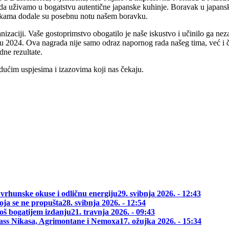
da uživamo u bogatstvu autentične japanske kuhinje. Boravak u japansk
okama dodale su posebnu notu našem boravku.
nizaciji. Vaše gostoprimstvo obogatilo je naše iskustvo i učinilo ga n
e u 2024. Ova nagrada nije samo odraz napornog rada našeg tima, već i 
dne rezultate.
udućim uspjesima i izazovima koji nas čekaju.
 vrhunske okuse i odličnu energiju
29. svibnja 2026. - 12:43
oja se ne propušta
28. svibnja 2026. - 12:54
oš bogatijem izdanju
21. travnja 2026. - 09:43
class Nikasa, Agrimontane i Nemoxa
17. ožujka 2026. - 15:34