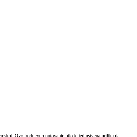
emskoj. Ovo trodnevno putovanje bilo je jedinstvena prilika da