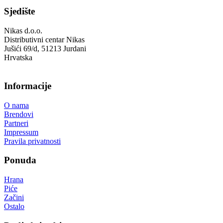
Sjedište
Nikas d.o.o.
Distributivni centar Nikas
Jušići 69/d, 51213 Jurdani
Hrvatska
Informacije
O nama
Brendovi
Partneri
Impressum
Pravila privatnosti
Ponuda
Hrana
Piće
Začini
Ostalo