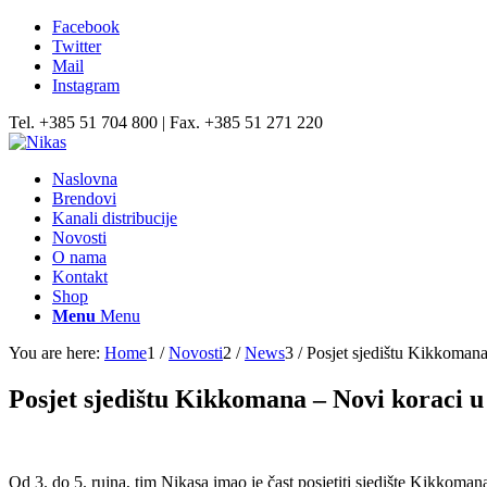
Facebook
Twitter
Mail
Instagram
Tel. +385 51 704 800 | Fax. +385 51 271 220
Naslovna
Brendovi
Kanali distribucije
Novosti
O nama
Kontakt
Shop
Menu
Menu
You are here:
Home
1
/
Novosti
2
/
News
3
/
Posjet sjedištu Kikkomana
Posjet sjedištu Kikkomana – Novi koraci 
Od 3. do 5. rujna, tim Nikasa imao je čast posjetiti sjedište Kikkom