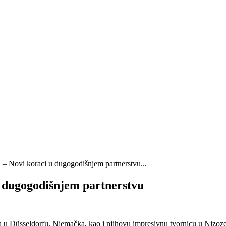
 – Novi koraci u dugogodišnjem partnerstvu...
u dugogodišnjem partnerstvu
ana u Düsseldorfu, Njemačka, kao i njihovu impresivnu tvornicu u Nizoz