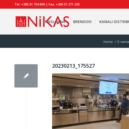
Tel. +385 51 704 800 | Fax. +385 51 271 220
NASLOVNA
BRENDOVI
KANALI DISTRIB
Home
/
O nama
20230213_175527