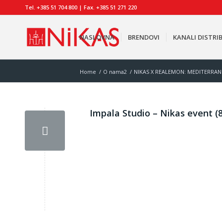
Tel. +385 51 704 800 | Fax. +385 51 271 220
NASLOVNA
BRENDOVI
KANALI DISTRIB
Home
/
O nama2
/
NIKAS X REALEMON: MEDITERRAN
Impala Studio – Nikas event (