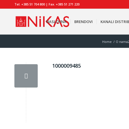
Tel. +385 51 704 800 | Fax. +385 51 271 220
NASLOVNA
BRENDOVI
KANALI DISTRIB
Home
/
O nama
1000009485