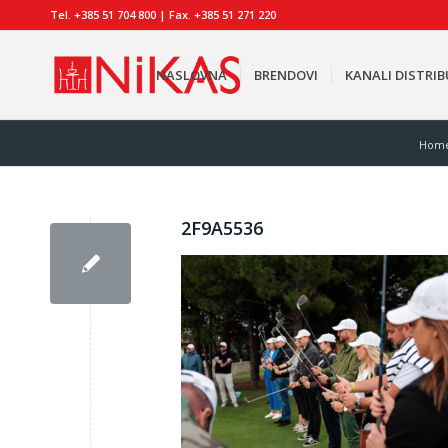
Tel. +385 51 704 800 | Fax. +385 51 271 220
NASLOVNA
BRENDOVI
KANALI DISTRIB
Hom
2F9A5536