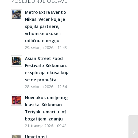
POSLJEDNJE OBJAVE
Metro Extra Event x
Nikas: Večer koja je
spojila partnere,
vrhunske okuse i
odličnu energiju
29. svibnja 2026. - 12:43
Asian Street Food
Festival x Kikkoman:
eksplozija okusa koja
se ne propušta
28. svibnja 2026. - 12:54
Novi okus omiljenog
klasika: Kikkoman
Teriyaki umaci u još
bogatijem izdanju
21. travnja 2026. - 09:43
Umjetnost