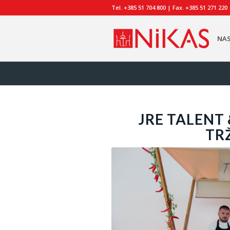
Tel. +385 51 704 800 | Fax. +385 51 271 220
NA
JRE TALENT 
TR