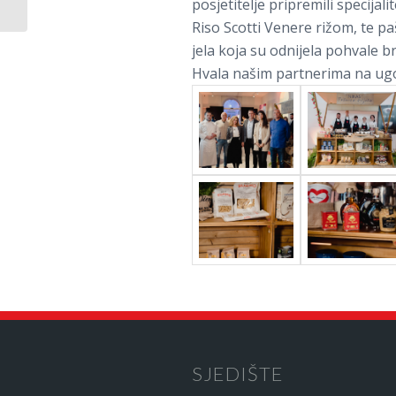
21.09.2022., KASTAV
posjetitelje pripremili specija
Riso Scotti Venere rižom, te p
jela koja su odnijela pohvale br
Hvala našim partnerima na ugo
SJEDIŠTE