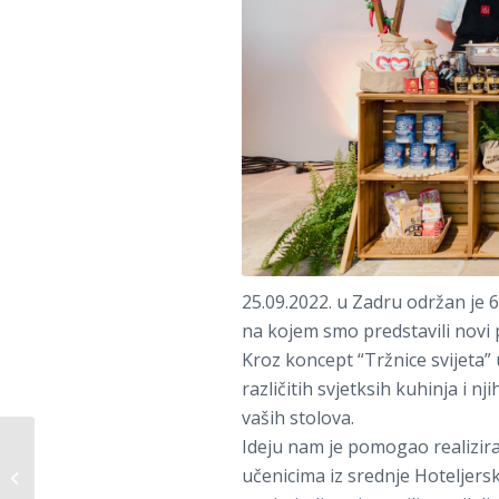
25.09.2022. u Zadru održan je 
na kojem smo predstavili novi p
Kroz koncept “Tržnice svijeta” 
različitih svjetksih kuhinja i
vaših stolova.
Ideju nam je pomogao realizirat
CAFFE DIEMME
učenicima iz srednje Hoteljersko
CAPTAIN’S BRUNCH,