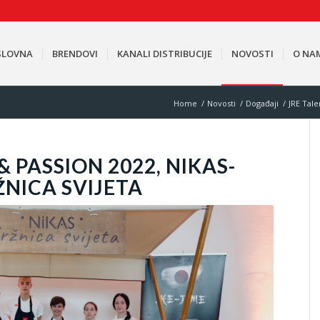
SLOVNA
BRENDOVI
KANALI DISTRIBUCIJE
NOVOSTI
O NA
Home
/
Novosti
/
Događaji
/
JRE Tale
& PASSION 2022, NIKAS-
ŽNICA SVIJETA