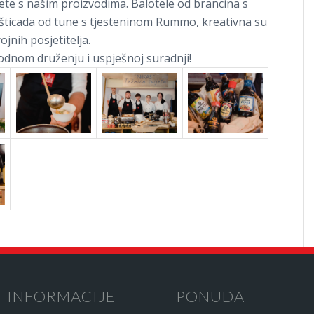
litete s našim proizvodima. Balotele od brancina s
ašticada od tune s tjesteninom Rummo, kreativna su
ojnih posjetitelja.
dnom druženju i uspješnoj suradnji!
INFORMACIJE
PONUDA