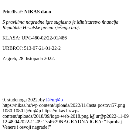
Priređivač:
NIKAS d.o.o
S pravilima nagradne igre suglasno je Ministarstvo financija
Republike Hrvatske prema rješenju broj:
KLASA: UP/I-460-02/22-01/486
URBROJ: 513-07-21-01-22-2
Zagreb, 28. listopada 2022.
9. studenoga 2022.
/
by
l@ur@p
https://nikas.hr/wp-content/uploads/2022/11/Insta-postovi57.png
1080
1080
l@ur@p
https://nikas.hr/wp-
content/uploads/2018/09/logo-web-2018.png
l@ur@p
2022-11-09
12:48:04
2022-11-09 13:46:29
NAGRADNA IGRA: “Isprobaj
Venere i osvoji nagrade!”