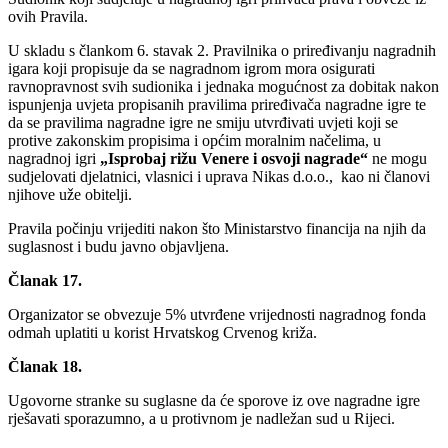
ovih Pravila.
U skladu s člankom 6. stavak 2. Pravilnika o priređivanju nagradnih
igara koji propisuje da se nagradnom igrom mora osigurati
ravnopravnost svih sudionika i jednaka mogućnost za dobitak nakon
ispunjenja uvjeta propisanih pravilima priređivača nagradne igre te
da se pravilima nagradne igre ne smiju utvrđivati uvjeti koji se
protive zakonskim propisima i općim moralnim načelima, u
nagradnoj igri
„Isprobaj rižu Venere i osvoji nagrade“
ne mogu
sudjelovati djelatnici, vlasnici i uprava Nikas d.o.o., kao ni članovi
njihove uže obitelji.
Pravila počinju vrijediti nakon što Ministarstvo financija na njih da
suglasnost i budu javno objavljena.
Članak 17.
Organizator se obvezuje 5% utvrđene vrijednosti nagradnog fonda
odmah uplatiti u korist Hrvatskog Crvenog križa.
Članak 18.
Ugovorne stranke su suglasne da će sporove iz ove nagradne igre
rješavati sporazumno, a u protivnom je nadležan sud u Rijeci.