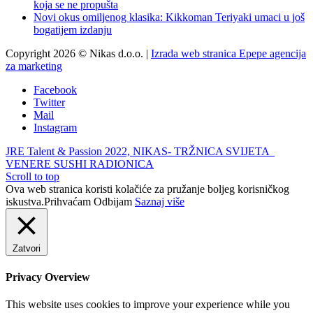
koja se ne propušta
Novi okus omiljenog klasika: Kikkoman Teriyaki umaci u još
bogatijem izdanju
Copyright 2026 © Nikas d.o.o. |
Izrada web stranica Epepe agencija
za marketing
Facebook
Twitter
Mail
Instagram
JRE Talent & Passion 2022, NIKAS- TRŽNICA SVIJETA
VENERE SUSHI RADIONICA
Scroll to top
Ova web stranica koristi kolačiće za pružanje boljeg korisničkog
iskustva.
Prihvaćam
Odbijam
Saznaj više
Zatvori
Privacy Overview
This website uses cookies to improve your experience while you