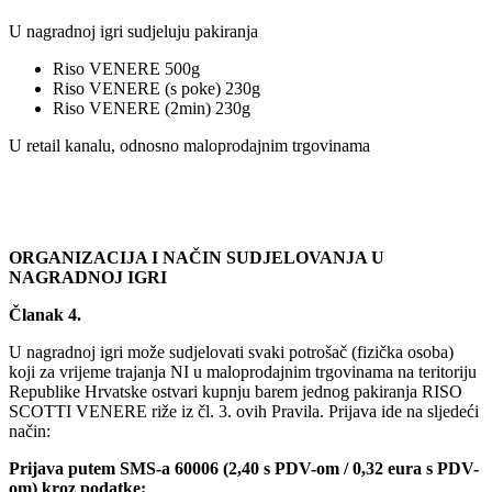
U nagradnoj igri sudjeluju pakiranja
Riso VENERE 500g
Riso VENERE (s poke) 230g
Riso VENERE (2min) 230g
U retail kanalu, odnosno maloprodajnim trgovinama
ORGANIZACIJA I NAČIN SUDJELOVANJA U
NAGRADNOJ IGRI
Članak 4.
U nagradnoj igri može sudjelovati svaki potrošač (fizička osoba)
koji za vrijeme trajanja NI u maloprodajnim trgovinama na teritoriju
Republike Hrvatske ostvari kupnju barem jednog pakiranja RISO
SCOTTI VENERE riže iz čl. 3. ovih Pravila. Prijava ide na sljedeći
način:
Prijava putem SMS-a 60006 (2,40 s PDV-om / 0,32 eura s PDV-
om) kroz podatke: