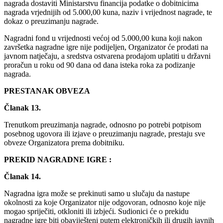
nagrada dostaviti Ministarstvu financija podatke o dobitnicima
nagrada vrjednijih od 5.000,00 kuna, naziv i vrijednost nagrade, te
dokaz o preuzimanju nagrade.
Nagradni fond u vrijednosti većoj od 5.000,00 kuna koji nakon
završetka nagradne igre nije podijeljen, Organizator će prodati na
javnom natječaju, a sredstva ostvarena prodajom uplatiti u državni
proračun u roku od 90 dana od dana isteka roka za podizanje
nagrada.
PRESTANAK OBVEZA
Članak 13.
Trenutkom preuzimanja nagrade, odnosno po potrebi potpisom
posebnog ugovora ili izjave o preuzimanju nagrade, prestaju sve
obveze Organizatora prema dobitniku.
PREKID NAGRADNE IGRE :
Članak 14.
Nagradna igra može se prekinuti samo u slučaju da nastupe
okolnosti za koje Organizator nije odgovoran, odnosno koje nije
mogao spriječiti, otkloniti ili izbjeći. Sudionici će o prekidu
nagradne igre biti obaviješteni putem elektroničkih ili drugih javnih