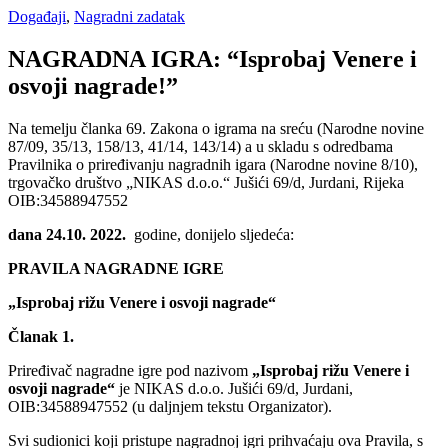
Događaji
,
Nagradni zadatak
NAGRADNA IGRA: “Isprobaj Venere i
osvoji nagrade!”
Na temelju članka 69. Zakona o igrama na sreću (Narodne novine
87/09, 35/13, 158/13, 41/14, 143/14) a u skladu s odredbama
Pravilnika o priređivanju nagradnih igara (Narodne novine 8/10),
trgovačko društvo „NIKAS d.o.o.“ Jušići 69/d, Jurdani, Rijeka
OIB:34588947552
dana 24.10. 2022.
godine, donijelo sljedeća:
PRAVILA NAGRADNE IGRE
„Isprobaj rižu Venere i osvoji nagrade“
Članak 1.
Priređivač nagradne igre pod nazivom
„
Isprobaj rižu Venere i
osvoji nagrade“
je NIKAS d.o.o. Jušići 69/d, Jurdani,
OIB:34588947552 (u daljnjem tekstu Organizator).
Svi sudionici koji pristupe nagradnoj igri prihvaćaju ova Pravila, s