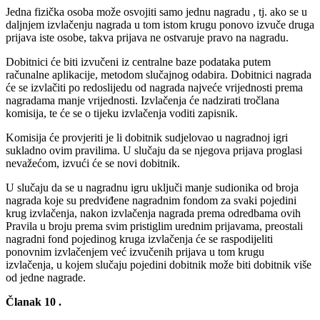
Jedna fizička osoba može osvojiti samo jednu nagradu , tj. ako se u
daljnjem izvlačenju nagrada u tom istom krugu ponovo izvuče druga
prijava iste osobe, takva prijava ne ostvaruje pravo na nagradu.
Dobitnici će biti izvučeni iz centralne baze podataka putem
računalne aplikacije, metodom slučajnog odabira. Dobitnici nagrada
će se izvlačiti po redoslijedu od nagrada najveće vrijednosti prema
nagradama manje vrijednosti. Izvlačenja će nadzirati tročlana
komisija, te će se o tijeku izvlačenja voditi zapisnik.
Komisija će provjeriti je li dobitnik sudjelovao u nagradnoj igri
sukladno ovim pravilima. U slučaju da se njegova prijava proglasi
nevažećom, izvući će se novi dobitnik.
U slučaju da se u nagradnu igru uključi manje sudionika od broja
nagrada koje su predviđene nagradnim fondom za svaki pojedini
krug izvlačenja, nakon izvlačenja nagrada prema odredbama ovih
Pravila u broju prema svim pristiglim urednim prijavama, preostali
nagradni fond pojedinog kruga izvlačenja će se raspodijeliti
ponovnim izvlačenjem već izvučenih prijava u tom krugu
izvlačenja, u kojem slučaju pojedini dobitnik može biti dobitnik više
od jedne nagrade.
Članak 10 .