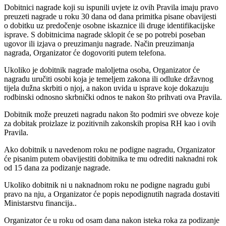
Dobitnici nagrade koji su ispunili uvjete iz ovih Pravila imaju pravo
preuzeti nagrade u roku 30 dana od dana primitka pisane obavijesti
o dobitku uz predočenje osobne iskaznice ili druge identifikacijske
isprave. S dobitnicima nagrade sklopit će se po potrebi poseban
ugovor ili izjava o preuzimanju nagrade. Način preuzimanja
nagrada, Organizator će dogovoriti putem telefona.
Ukoliko je dobitnik nagrade maloljetna osoba, Organizator će
nagradu uručiti osobi koja je temeljem zakona ili odluke državnog
tijela dužna skrbiti o njoj, a nakon uvida u isprave koje dokazuju
rodbinski odnosno skrbnički odnos te nakon što prihvati ova Pravila.
Dobitnik može preuzeti nagradu nakon što podmiri sve obveze koje
za dobitak proizlaze iz pozitivnih zakonskih propisa RH kao i ovih
Pravila.
Ako dobitnik u navedenom roku ne podigne nagradu, Organizator
će pisanim putem obavijestiti dobitnika te mu odrediti naknadni rok
od 15 dana za podizanje nagrade.
Ukoliko dobitnik ni u naknadnom roku ne podigne nagradu gubi
pravo na nju, a Organizator će popis nepodignutih nagrada dostaviti
Ministarstvu financija..
Organizator će u roku od osam dana nakon isteka roka za podizanje