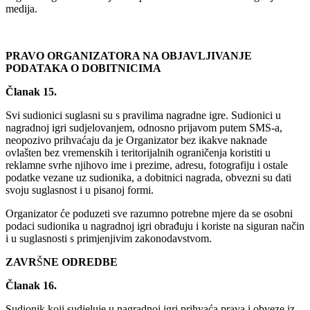
medija.
PRAVO ORGANIZATORA NA OBJAVLJIVANJE
PODATAKA O DOBITNICIMA
Članak 15.
Svi sudionici suglasni su s pravilima nagradne igre. Sudionici u
nagradnoj igri sudjelovanjem, odnosno prijavom putem SMS-a,
neopozivo prihvaćaju da je Organizator bez ikakve naknade
ovlašten bez vremenskih i teritorijalnih ograničenja koristiti u
reklamne svrhe njihovo ime i prezime, adresu, fotografiju i ostale
podatke vezane uz sudionika, a dobitnici nagrada, obvezni su dati
svoju suglasnost i u pisanoj formi.
Organizator će poduzeti sve razumno potrebne mjere da se osobni
podaci sudionika u nagradnoj igri obrađuju i koriste na siguran način
i u suglasnosti s primjenjivim zakonodavstvom.
ZAVR
Š
NE ODREDBE
Članak 16.
Sudionik koji sudjeluje u nagradnoj igri prihvaća prava i obveze iz