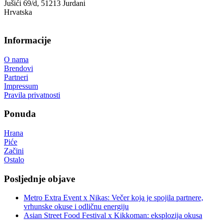
Jušići 69/d, 51213 Jurdani
Hrvatska
Informacije
O nama
Brendovi
Partneri
Impressum
Pravila privatnosti
Ponuda
Hrana
Piće
Začini
Ostalo
Posljednje objave
Metro Extra Event x Nikas: Večer koja je spojila partnere,
vrhunske okuse i odličnu energiju
Asian Street Food Festival x Kikkoman: eksplozija okusa