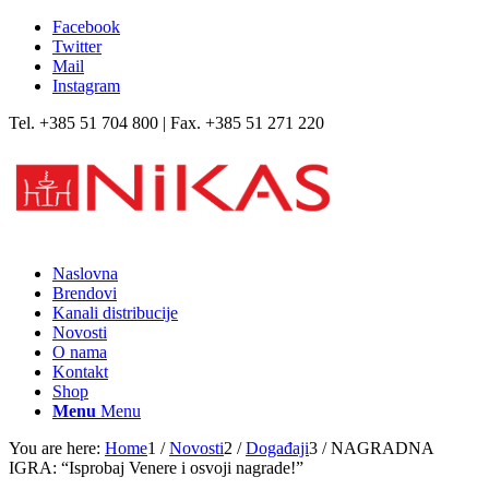
Facebook
Twitter
Mail
Instagram
Tel. +385 51 704 800 | Fax. +385 51 271 220
Naslovna
Brendovi
Kanali distribucije
Novosti
O nama
Kontakt
Shop
Menu
Menu
You are here:
Home
1
/
Novosti
2
/
Događaji
3
/
NAGRADNA
IGRA: “Isprobaj Venere i osvoji nagrade!”