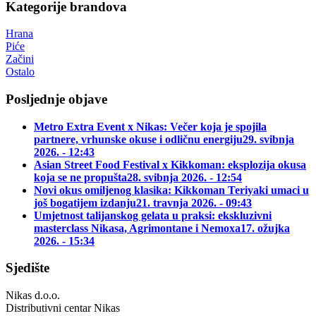
Kategorije brandova
Hrana
Piće
Začini
Ostalo
Posljednje objave
Metro Extra Event x Nikas: Večer koja je spojila
partnere, vrhunske okuse i odličnu energiju
29. svibnja
2026. - 12:43
Asian Street Food Festival x Kikkoman: eksplozija okusa
koja se ne propušta
28. svibnja 2026. - 12:54
Novi okus omiljenog klasika: Kikkoman Teriyaki umaci u
još bogatijem izdanju
21. travnja 2026. - 09:43
Umjetnost talijanskog gelata u praksi: ekskluzivni
masterclass Nikasa, Agrimontane i Nemoxa
17. ožujka
2026. - 15:34
Sjedište
Nikas d.o.o.
Distributivni centar Nikas