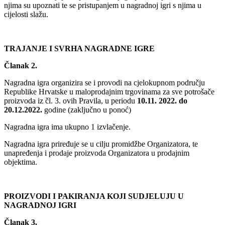
njima su upoznati te se pristupanjem u nagradnoj igri s njima u
cijelosti slažu.
TRAJANJE I SVRHA NAGRADNE IGRE
Članak 2.
Nagradna igra organizira se i provodi na cjelokupnom području
Republike Hrvatske u maloprodajnim trgovinama za sve potrošače
proizvoda iz čl. 3. ovih Pravila, u periodu
10.11. 2022. do
20.12.2022.
godine (zaključno u ponoć)
Nagradna igra ima ukupno 1 izvlačenje.
Nagradna igra priređuje se u cilju promidžbe Organizatora, te
unapređenja i prodaje proizvoda Organizatora u prodajnim
objektima.
PROIZVODI I PAKIRANJA KOJI SUDJELUJU U
NAGRADNOJ IGRI
Članak 3.