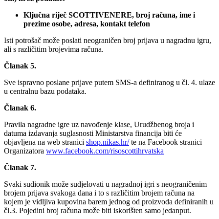
Ključna riječ SCOTTIVENERE, broj računa, ime i
prezime osobe, adresa, kontakt telefon
Isti potrošač može poslati neograničen broj prijava u nagradnu igru,
ali s različitim brojevima računa.
Članak 5.
Sve ispravno poslane prijave putem SMS-a definiranog u čl. 4. ulaze
u centralnu bazu podataka.
Članak 6.
Pravila nagradne igre uz navođenje klase, Urudžbenog broja i
datuma izdavanja suglasnosti Ministarstva financija biti će
objavljena na web stranici
shop.nikas.hr/
‎te na Facebook stranici
Organizatora
www.facebook.com/risoscottihrvatska
Članak 7.
Svaki sudionik može sudjelovati u nagradnoj igri s neograničenim
brojem prijava svakoga dana i to s različitim brojem računa na
kojem je vidljiva kupovina barem jednog od proizvoda definiranih u
čl.3. Pojedini broj računa može biti iskorišten samo jedanput.