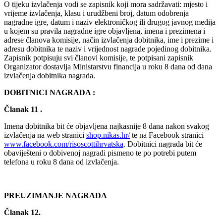
O tijeku izvlačenja vodi se zapisnik koji mora sadržavati: mjesto i
vrijeme izvlačenja, klasu i urudžbeni broj, datum odobrenja
nagradne igre, datum i naziv elektroničkog ili drugog javnog medija
u kojem su pravila nagradne igre objavljena, imena i prezimena i
adrese članova komisije, način izvlačenja dobitnika, ime i prezime i
adresu dobitnika te naziv i vrijednost nagrade pojedinog dobitnika.
Zapisnik potpisuju svi članovi komisije, te potpisani zapisnik
Organizator dostavlja Ministarstvu financija u roku 8 dana od dana
izvlačenja dobitnika nagrada.
DOBITNICI NAGRADA :
Članak 11 .
Imena dobitnika bit će objavljena najkasnije 8 dana nakon svakog
izvlačenja na web stranici
shop.nikas.hr/
te na Facebook stranici
www.facebook.com/risoscottihrvatska
. Dobitnici nagrada bit će
obaviješteni o dobivenoj nagradi pismeno te po potrebi putem
telefona u roku 8 dana od izvlačenja.
PREUZIMANJE NAGRADA
Članak 12.