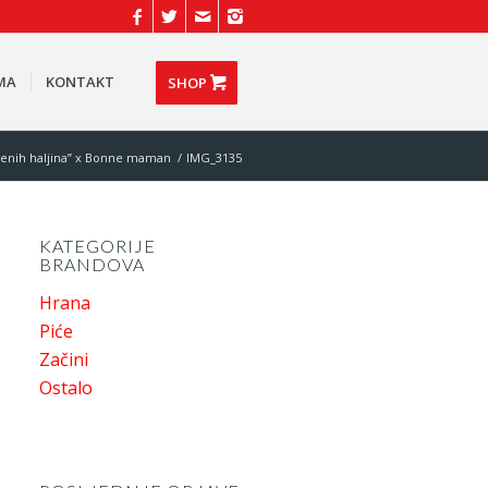
MA
KONTAKT
SHOP
venih haljina” x Bonne maman
/
IMG_3135
KATEGORIJE
BRANDOVA
Hrana
Piće
Začini
Ostalo