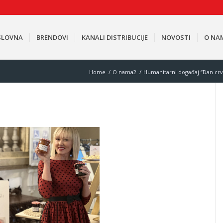
SLOVNA
BRENDOVI
KANALI DISTRIBUCIJE
NOVOSTI
O NA
Home
/
O nama2
/
Humanitarni događaj “Dan cr