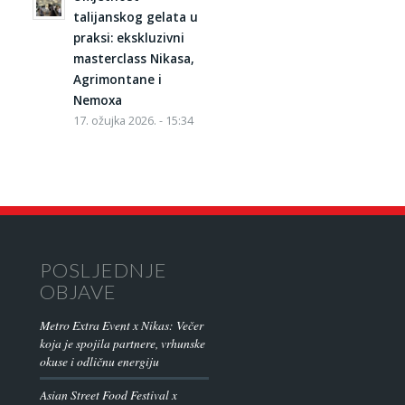
talijanskog gelata u
praksi: ekskluzivni
masterclass Nikasa,
Agrimontane i
Nemoxa
17. ožujka 2026. - 15:34
POSLJEDNJE
OBJAVE
Metro Extra Event x Nikas: Večer
koja je spojila partnere, vrhunske
okuse i odličnu energiju
Asian Street Food Festival x