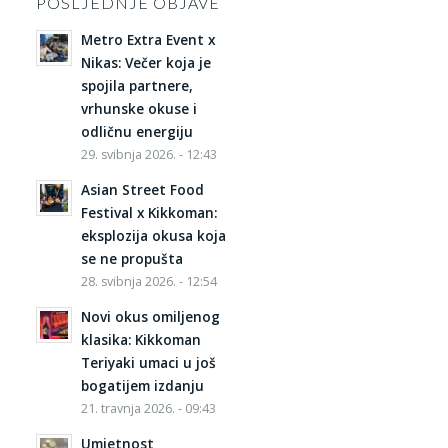
POSLJEDNJE OBJAVE
Metro Extra Event x
Nikas: Večer koja je
spojila partnere,
vrhunske okuse i
odličnu energiju
29. svibnja 2026. - 12:43
Asian Street Food
Festival x Kikkoman:
eksplozija okusa koja
se ne propušta
28. svibnja 2026. - 12:54
Novi okus omiljenog
klasika: Kikkoman
Teriyaki umaci u još
bogatijem izdanju
21. travnja 2026. - 09:43
Umjetnost