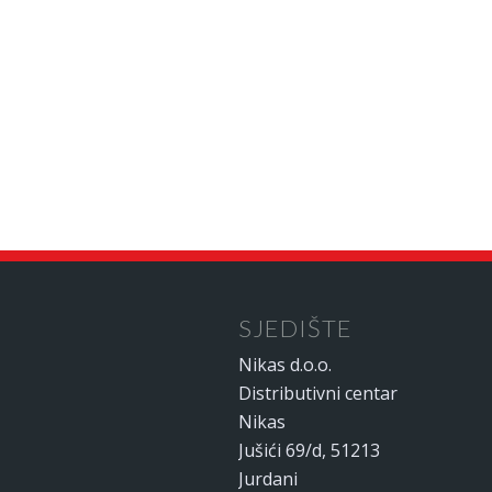
SJEDIŠTE
Nikas d.o.o.
Distributivni centar
Nikas
Jušići 69/d, 51213
Jurdani