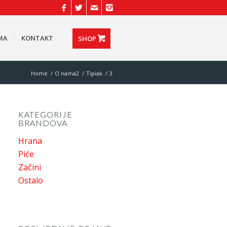
MA
KONTAKT
SHOP
Home
/
O nama2
/
Tipiak
/
3
KATEGORIJE
BRANDOVA
Hrana
Piće
Začini
Ostalo