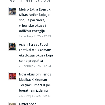
POSLJEDNJE OBJAVE
Metro Extra Event x
Nikas: Večer koja je
spojila partnere,
vrhunske okuse i
odličnu energiju
29. svibnja 2026. - 12:43
Asian Street Food
Festival x Kikkoman:
eksplozija okusa koja
se ne propušta
28. svibnja 2026. - 12:54
Novi okus omiljenog
klasika: Kikkoman
Teriyaki umaci u još
bogatijem izdanju
21. travnja 2026. - 09:43
Umjetnost