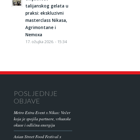
talijanskog gelata u
praksi: ekskluzivni
masterclass Nikasa,
Agrimontane i
Nemoxa
17. ožujka 2026. - 15:34
POSLJEDNJE
OBJAVE
Metro Extra Event x Nikas: Večer
koja je spojila partnere, vrhunske
okuse i odličnu energiju
Asian Street Food Festival x