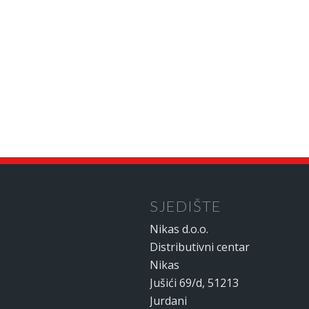
SJEDIŠTE
Nikas d.o.o.
Distributivni centar
Nikas
Jušići 69/d, 51213
Jurdani