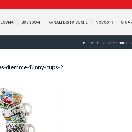
SLOVNA
BRENDOVI
KANALI DISTRIBUCIJE
NOVOSTI
O NA
Home
/
O nama2
/
Sammonta
ws-diemme-funny-cups-2