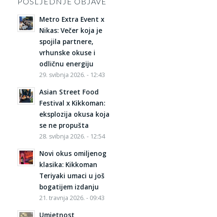
POSLJEDNJE OBJAVE
Metro Extra Event x
Nikas: Večer koja je
spojila partnere,
vrhunske okuse i
odličnu energiju
29. svibnja 2026. - 12:43
Asian Street Food
Festival x Kikkoman:
eksplozija okusa koja
se ne propušta
28. svibnja 2026. - 12:54
Novi okus omiljenog
klasika: Kikkoman
Teriyaki umaci u još
bogatijem izdanju
21. travnja 2026. - 09:43
Umjetnost