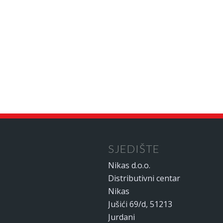
SJEDIŠTE
Nikas d.o.o.
Distributivni centar
Nikas
Jušići 69/d, 51213
Jurdani