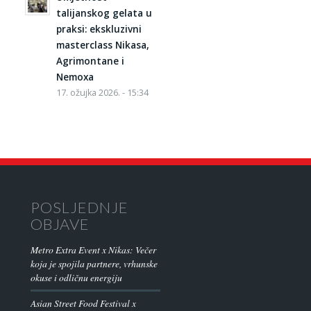
talijanskog gelata u
praksi: ekskluzivni
masterclass Nikasa,
Agrimontane i
Nemoxa
17. ožujka 2026. - 15:34
POSLJEDNJE
OBJAVE
Metro Extra Event x Nikas: Večer
koja je spojila partnere, vrhunske
okuse i odličnu energiju
Asian Street Food Festival x