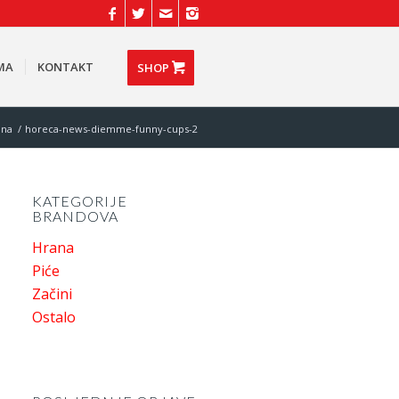
MA
KONTAKT
SHOP
na
/
horeca-news-diemme-funny-cups-2
KATEGORIJE
BRANDOVA
Hrana
Piće
Začini
Ostalo