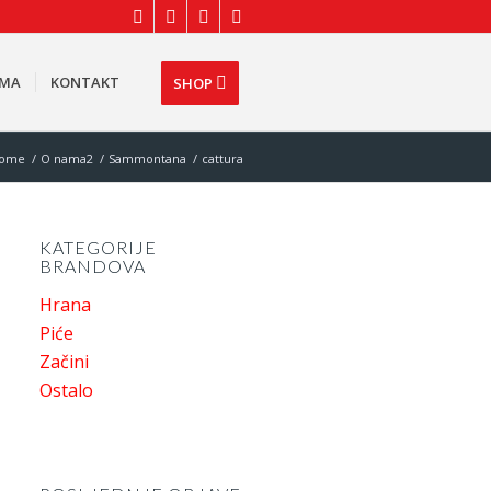
AMA
KONTAKT
SHOP
ome
/
O nama2
/
Sammontana
/
cattura
KATEGORIJE
BRANDOVA
Hrana
Piće
Začini
Ostalo