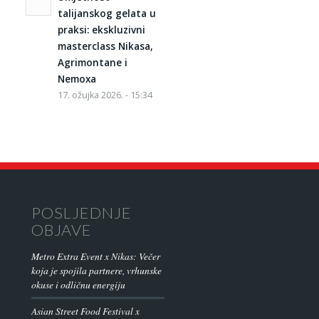
talijanskog gelata u
praksi: ekskluzivni
masterclass Nikasa,
Agrimontane i
Nemoxa
17. ožujka 2026. - 15:34
POSLJEDNJE
OBJAVE
Metro Extra Event x Nikas: Večer
koja je spojila partnere, vrhunske
okuse i odličnu energiju
Asian Street Food Festival x