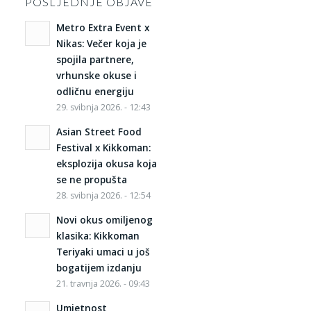
POSLJEDNJE OBJAVE
Metro Extra Event x
Nikas: Večer koja je
spojila partnere,
vrhunske okuse i
odličnu energiju
29. svibnja 2026. - 12:43
Asian Street Food
Festival x Kikkoman:
eksplozija okusa koja
se ne propušta
28. svibnja 2026. - 12:54
Novi okus omiljenog
klasika: Kikkoman
Teriyaki umaci u još
bogatijem izdanju
21. travnja 2026. - 09:43
Umjetnost