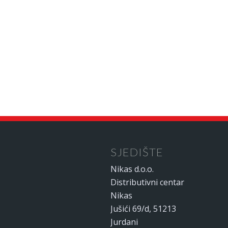
SJEDIŠTE
Nikas d.o.o.
Distributivni centar
Nikas
Jušići 69/d, 51213
Jurdani