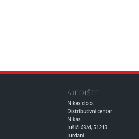
SJEDIŠTE
Nikas d.o.o.
Distributivni centar
Nikas
Jušići 69/d, 51213
Jurdani