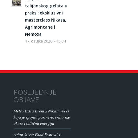
talijanskog gelata u
praksi: ekskluzivni
masterclass Nikasa,
Agrimontane i
Nemoxa
17. ožujka 2026. - 15:34
POSLJEDNJE
OBJAVE
Metro Extra Event x Nikas: Večer
koja je spojila partnere, vrhunske
okuse i odličnu energiju
Asian Street Food Festival x