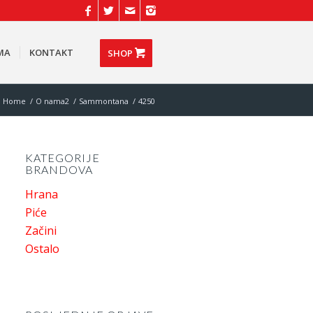
MA
KONTAKT
SHOP
Home
/
O nama2
/
Sammontana
/
4250
KATEGORIJE
BRANDOVA
Hrana
Piće
Začini
Ostalo