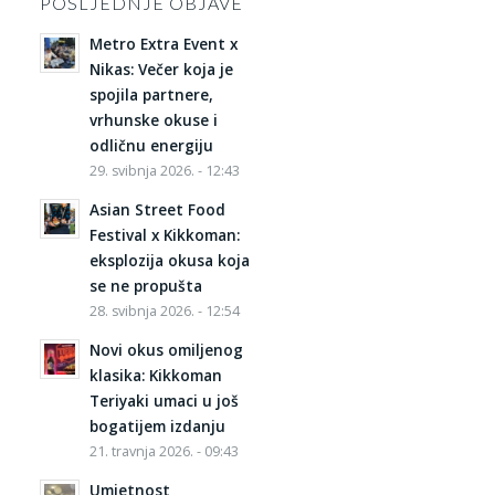
POSLJEDNJE OBJAVE
Metro Extra Event x
Nikas: Večer koja je
spojila partnere,
vrhunske okuse i
odličnu energiju
29. svibnja 2026. - 12:43
Asian Street Food
Festival x Kikkoman:
eksplozija okusa koja
se ne propušta
28. svibnja 2026. - 12:54
Novi okus omiljenog
klasika: Kikkoman
Teriyaki umaci u još
bogatijem izdanju
21. travnja 2026. - 09:43
Umjetnost