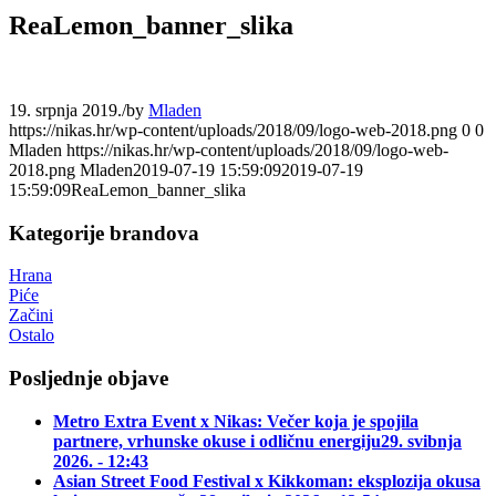
ReaLemon_banner_slika
19. srpnja 2019.
/
by
Mladen
https://nikas.hr/wp-content/uploads/2018/09/logo-web-2018.png
0
0
Mladen
https://nikas.hr/wp-content/uploads/2018/09/logo-web-
2018.png
Mladen
2019-07-19 15:59:09
2019-07-19
15:59:09
ReaLemon_banner_slika
Kategorije brandova
Hrana
Piće
Začini
Ostalo
Posljednje objave
Metro Extra Event x Nikas: Večer koja je spojila
partnere, vrhunske okuse i odličnu energiju
29. svibnja
2026. - 12:43
Asian Street Food Festival x Kikkoman: eksplozija okusa