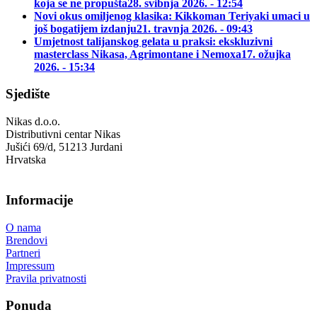
koja se ne propušta
28. svibnja 2026. - 12:54
Novi okus omiljenog klasika: Kikkoman Teriyaki umaci u
još bogatijem izdanju
21. travnja 2026. - 09:43
Umjetnost talijanskog gelata u praksi: ekskluzivni
masterclass Nikasa, Agrimontane i Nemoxa
17. ožujka
2026. - 15:34
Sjedište
Nikas d.o.o.
Distributivni centar Nikas
Jušići 69/d, 51213 Jurdani
Hrvatska
Informacije
O nama
Brendovi
Partneri
Impressum
Pravila privatnosti
Ponuda