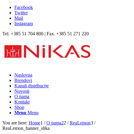
Facebook
Twitter
Mail
Instagram
Tel. +385 51 704 800 | Fax. +385 51 271 220
Naslovna
Brendovi
Kanali distribucije
Novosti
O nama
Kontakt
Shop
Menu
Menu
You are here:
Home
1
/
O nama2
2
/
ReaLemon
3
/
ReaLemon_banner_slika