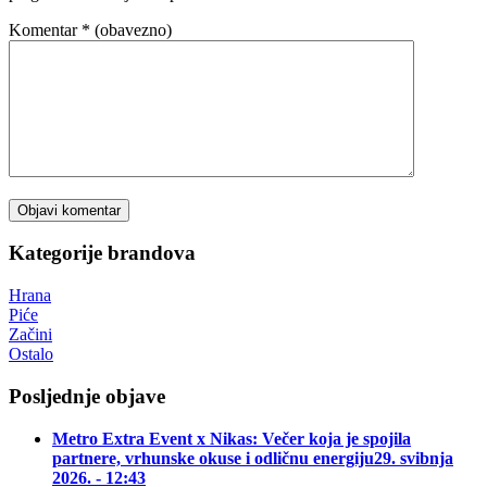
Komentar
* (obavezno)
Kategorije brandova
Hrana
Piće
Začini
Ostalo
Posljednje objave
Metro Extra Event x Nikas: Večer koja je spojila
partnere, vrhunske okuse i odličnu energiju
29. svibnja
2026. - 12:43