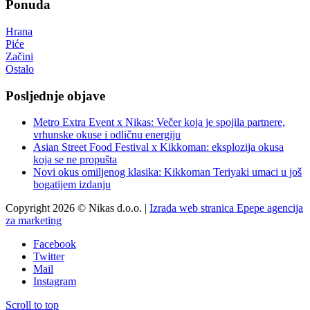
Ponuda
Hrana
Piće
Začini
Ostalo
Posljednje objave
Metro Extra Event x Nikas: Večer koja je spojila partnere,
vrhunske okuse i odličnu energiju
Asian Street Food Festival x Kikkoman: eksplozija okusa
koja se ne propušta
Novi okus omiljenog klasika: Kikkoman Teriyaki umaci u još
bogatijem izdanju
Copyright 2026 © Nikas d.o.o. |
Izrada web stranica Epepe agencija
za marketing
Facebook
Twitter
Mail
Instagram
Scroll to top