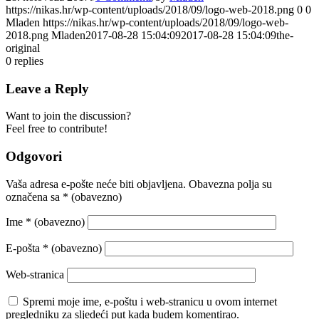
https://nikas.hr/wp-content/uploads/2018/09/logo-web-2018.png
0
0
Mladen
https://nikas.hr/wp-content/uploads/2018/09/logo-web-
2018.png
Mladen
2017-08-28 15:04:09
2017-08-28 15:04:09
the-
original
0
replies
Leave a Reply
Want to join the discussion?
Feel free to contribute!
Odgovori
Vaša adresa e-pošte neće biti objavljena.
Obavezna polja su
označena sa
* (obavezno)
Ime
* (obavezno)
E-pošta
* (obavezno)
Web-stranica
Spremi moje ime, e-poštu i web-stranicu u ovom internet
pregledniku za sljedeći put kada budem komentirao.