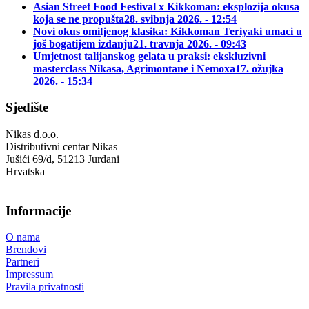
Asian Street Food Festival x Kikkoman: eksplozija okusa
koja se ne propušta
28. svibnja 2026. - 12:54
Novi okus omiljenog klasika: Kikkoman Teriyaki umaci u
još bogatijem izdanju
21. travnja 2026. - 09:43
Umjetnost talijanskog gelata u praksi: ekskluzivni
masterclass Nikasa, Agrimontane i Nemoxa
17. ožujka
2026. - 15:34
Sjedište
Nikas d.o.o.
Distributivni centar Nikas
Jušići 69/d, 51213 Jurdani
Hrvatska
Informacije
O nama
Brendovi
Partneri
Impressum
Pravila privatnosti