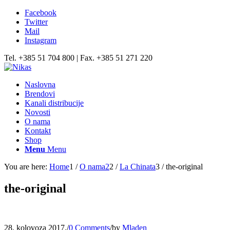
Facebook
Twitter
Mail
Instagram
Tel. +385 51 704 800 | Fax. +385 51 271 220
Naslovna
Brendovi
Kanali distribucije
Novosti
O nama
Kontakt
Shop
Menu
Menu
You are here:
Home
1
/
O nama2
2
/
La Chinata
3
/
the-original
the-original
28. kolovoza 2017.
/
0 Comments
/
by
Mladen