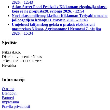
2026. - 12:43
Asian Street Food Festival x Kikkoman: eksplozija okusa
koja se ne propušta
28. svibnja 2026. - 12:54
Novi okus omiljenog klasika: Kikkoman Teriyaki umaci u
još bogatijem izdanju
21. travnja 2026. - 09:43
Umjetnost talijanskog gelata u praksi: ekskluzivni
masterclass Nikasa, Agrimontane i Nemoxa
17. ožujka
2026. - 15:34
Sjedište
Nikas d.o.o.
Distributivni centar Nikas
Jušići 69/d, 51213 Jurdani
Hrvatska
Informacije
O nama
Brendovi
Partneri
Impressum
Pravila privatnosti