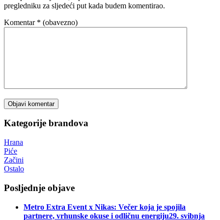
pregledniku za sljedeći put kada budem komentirao.
Komentar
* (obavezno)
Kategorije brandova
Hrana
Piće
Začini
Ostalo
Posljednje objave
Metro Extra Event x Nikas: Večer koja je spojila
partnere, vrhunske okuse i odličnu energiju
29. svibnja