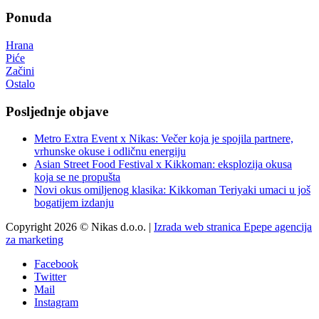
Ponuda
Hrana
Piće
Začini
Ostalo
Posljednje objave
Metro Extra Event x Nikas: Večer koja je spojila partnere,
vrhunske okuse i odličnu energiju
Asian Street Food Festival x Kikkoman: eksplozija okusa
koja se ne propušta
Novi okus omiljenog klasika: Kikkoman Teriyaki umaci u još
bogatijem izdanju
Copyright 2026 © Nikas d.o.o. |
Izrada web stranica Epepe agencija
za marketing
Facebook
Twitter
Mail
Instagram