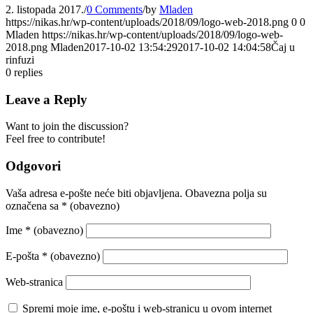
2. listopada 2017.
/
0 Comments
/
by
Mladen
https://nikas.hr/wp-content/uploads/2018/09/logo-web-2018.png
0
0
Mladen
https://nikas.hr/wp-content/uploads/2018/09/logo-web-
2018.png
Mladen
2017-10-02 13:54:29
2017-10-02 14:04:58
Čaj u
rinfuzi
0
replies
Leave a Reply
Want to join the discussion?
Feel free to contribute!
Odgovori
Vaša adresa e-pošte neće biti objavljena.
Obavezna polja su
označena sa
* (obavezno)
Ime
* (obavezno)
E-pošta
* (obavezno)
Web-stranica
Spremi moje ime, e-poštu i web-stranicu u ovom internet