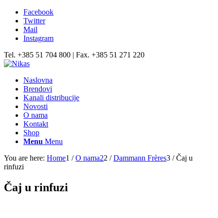
Facebook
Twitter
Mail
Instagram
Tel. +385 51 704 800 | Fax. +385 51 271 220
Naslovna
Brendovi
Kanali distribucije
Novosti
O nama
Kontakt
Shop
Menu
Menu
You are here:
Home
1
/
O nama2
2
/
Dammann Frѐres
3
/
Čaj u
rinfuzi
Čaj u rinfuzi