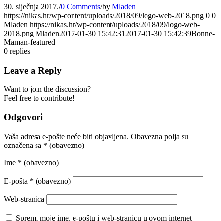
30. siječnja 2017.
/
0 Comments
/
by
Mladen
https://nikas.hr/wp-content/uploads/2018/09/logo-web-2018.png
0
0
Mladen
https://nikas.hr/wp-content/uploads/2018/09/logo-web-
2018.png
Mladen
2017-01-30 15:42:31
2017-01-30 15:42:39
Bonne-
Maman-featured
0
replies
Leave a Reply
Want to join the discussion?
Feel free to contribute!
Odgovori
Vaša adresa e-pošte neće biti objavljena.
Obavezna polja su
označena sa
* (obavezno)
Ime
* (obavezno)
E-pošta
* (obavezno)
Web-stranica
Spremi moje ime, e-poštu i web-stranicu u ovom internet