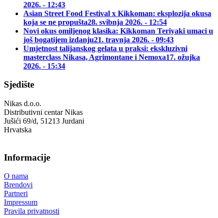
2026. - 12:43
Asian Street Food Festival x Kikkoman: eksplozija okusa
koja se ne propušta
28. svibnja 2026. - 12:54
Novi okus omiljenog klasika: Kikkoman Teriyaki umaci u
još bogatijem izdanju
21. travnja 2026. - 09:43
Umjetnost talijanskog gelata u praksi: ekskluzivni
masterclass Nikasa, Agrimontane i Nemoxa
17. ožujka
2026. - 15:34
Sjedište
Nikas d.o.o.
Distributivni centar Nikas
Jušići 69/d, 51213 Jurdani
Hrvatska
Informacije
O nama
Brendovi
Partneri
Impressum
Pravila privatnosti