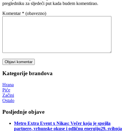
pregledniku za sljedeći put kada budem komentirao.
Komentar
* (obavezno)
Kategorije brandova
Hrana
Piće
Začini
Ostalo
Posljednje objave
Metro Extra Event x Nikas: Večer koja je spojila
partnere, vrhunske okuse i odličnu energiju
29. svibnja