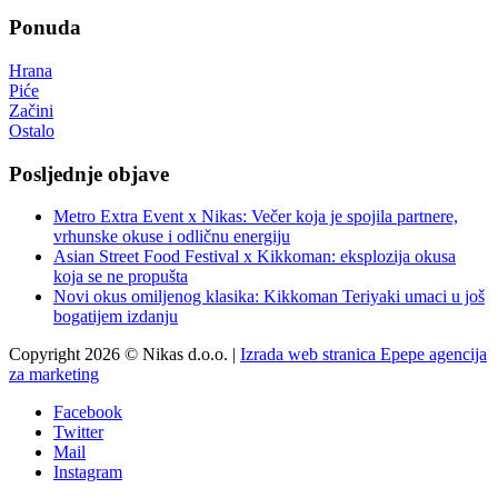
Ponuda
Hrana
Piće
Začini
Ostalo
Posljednje objave
Metro Extra Event x Nikas: Večer koja je spojila partnere,
vrhunske okuse i odličnu energiju
Asian Street Food Festival x Kikkoman: eksplozija okusa
koja se ne propušta
Novi okus omiljenog klasika: Kikkoman Teriyaki umaci u još
bogatijem izdanju
Copyright 2026 © Nikas d.o.o. |
Izrada web stranica Epepe agencija
za marketing
Facebook
Twitter
Mail
Instagram