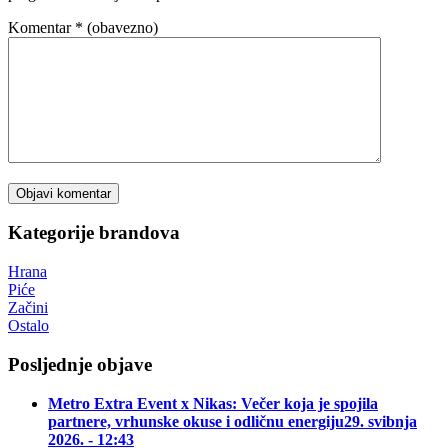
Komentar
* (obavezno)
Kategorije brandova
Hrana
Piće
Začini
Ostalo
Posljednje objave
Metro Extra Event x Nikas: Večer koja je spojila
partnere, vrhunske okuse i odličnu energiju
29. svibnja
2026. - 12:43