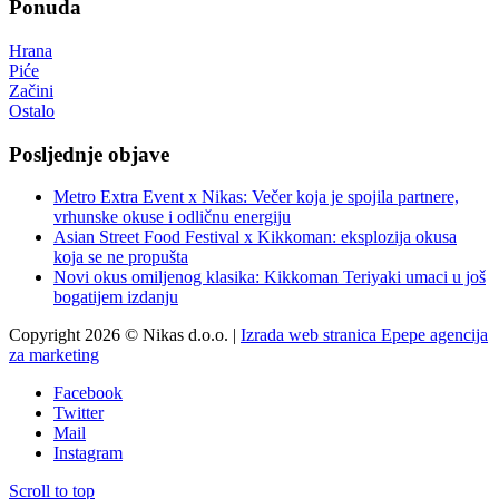
Ponuda
Hrana
Piće
Začini
Ostalo
Posljednje objave
Metro Extra Event x Nikas: Večer koja je spojila partnere,
vrhunske okuse i odličnu energiju
Asian Street Food Festival x Kikkoman: eksplozija okusa
koja se ne propušta
Novi okus omiljenog klasika: Kikkoman Teriyaki umaci u još
bogatijem izdanju
Copyright 2026 © Nikas d.o.o. |
Izrada web stranica Epepe agencija
za marketing
Facebook
Twitter
Mail
Instagram
Scroll to top