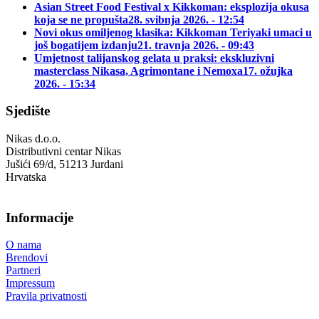
Asian Street Food Festival x Kikkoman: eksplozija okusa
koja se ne propušta
28. svibnja 2026. - 12:54
Novi okus omiljenog klasika: Kikkoman Teriyaki umaci u
još bogatijem izdanju
21. travnja 2026. - 09:43
Umjetnost talijanskog gelata u praksi: ekskluzivni
masterclass Nikasa, Agrimontane i Nemoxa
17. ožujka
2026. - 15:34
Sjedište
Nikas d.o.o.
Distributivni centar Nikas
Jušići 69/d, 51213 Jurdani
Hrvatska
Informacije
O nama
Brendovi
Partneri
Impressum
Pravila privatnosti