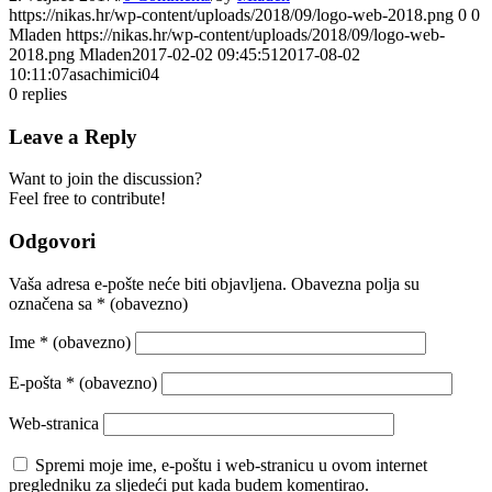
https://nikas.hr/wp-content/uploads/2018/09/logo-web-2018.png
0
0
Mladen
https://nikas.hr/wp-content/uploads/2018/09/logo-web-
2018.png
Mladen
2017-02-02 09:45:51
2017-08-02
10:11:07
asachimici04
0
replies
Leave a Reply
Want to join the discussion?
Feel free to contribute!
Odgovori
Vaša adresa e-pošte neće biti objavljena.
Obavezna polja su
označena sa
* (obavezno)
Ime
* (obavezno)
E-pošta
* (obavezno)
Web-stranica
Spremi moje ime, e-poštu i web-stranicu u ovom internet
pregledniku za sljedeći put kada budem komentirao.