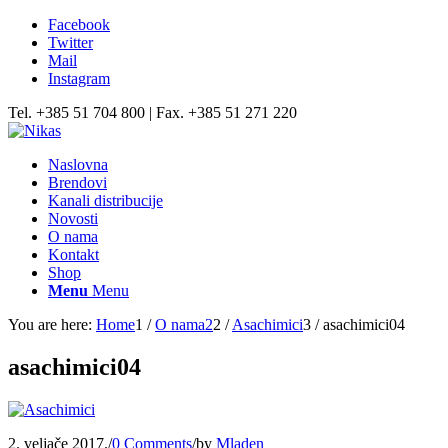
Facebook
Twitter
Mail
Instagram
Tel. +385 51 704 800 | Fax. +385 51 271 220
Naslovna
Brendovi
Kanali distribucije
Novosti
O nama
Kontakt
Shop
Menu
Menu
You are here:
Home
1
/
O nama2
2
/
Asachimici
3
/
asachimici04
asachimici04
2. veljače 2017.
/
0 Comments
/
by
Mladen