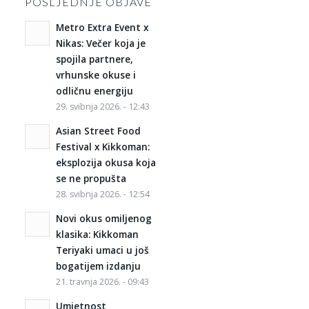
POSLJEDNJE OBJAVE
Metro Extra Event x
Nikas: Večer koja je
spojila partnere,
vrhunske okuse i
odličnu energiju
29. svibnja 2026. - 12:43
Asian Street Food
Festival x Kikkoman:
eksplozija okusa koja
se ne propušta
28. svibnja 2026. - 12:54
Novi okus omiljenog
klasika: Kikkoman
Teriyaki umaci u još
bogatijem izdanju
21. travnja 2026. - 09:43
Umjetnost