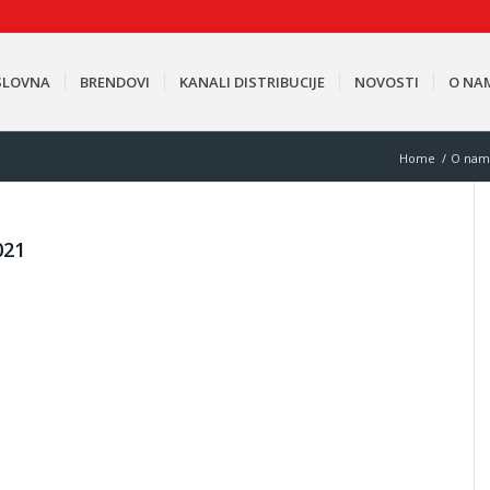
SLOVNA
BRENDOVI
KANALI DISTRIBUCIJE
NOVOSTI
O NA
Home
/
O nam
021