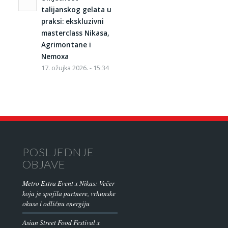
talijanskog gelata u
praksi: ekskluzivni
masterclass Nikasa,
Agrimontane i
Nemoxa
17. ožujka 2026. - 15:34
POSLJEDNJE
OBJAVE
Metro Extra Event x Nikas: Večer
koja je spojila partnere, vrhunske
okuse i odličnu energiju
Asian Street Food Festival x