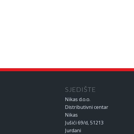
SJEDIŠTE
Nikas d.o.o.
Distributivni centar
Nikas
Jušići 69/d, 51213
Jurdani