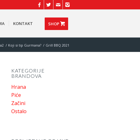
MA
KONTAKT
SHOP
a2
/
Koji si tip Gurmana?
/
Grill BBQ 2021
KATEGORIJE
BRANDOVA
Hrana
Piće
Začini
Ostalo