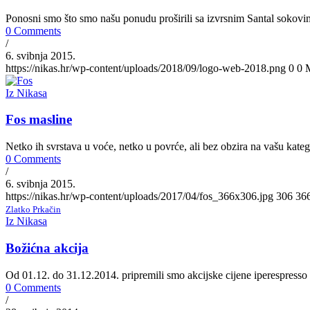
Ponosni smo što smo našu ponudu proširili sa izvrsnim Santal sokovi
0 Comments
/
6. svibnja 2015.
https://nikas.hr/wp-content/uploads/2018/09/logo-web-2018.png
0
0
Iz Nikasa
Fos masline
Netko ih svrstava u voće, netko u povrće, ali bez obzira na vašu kateg
0 Comments
/
6. svibnja 2015.
https://nikas.hr/wp-content/uploads/2017/04/fos_366x306.jpg
306
36
Zlatko Prkačin
Iz Nikasa
Božićna akcija
Od 01.12. do 31.12.2014. pripremili smo akcijske cijene iperespresso 
0 Comments
/