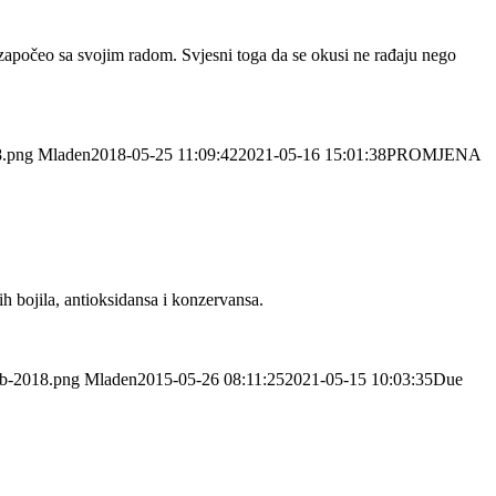
 započeo sa svojim radom. Svjesni toga da se okusi ne rađaju nego
8.png
Mladen
2018-05-25 11:09:42
2021-05-16 15:01:38
PROMJENA
 bojila, antioksidansa i konzervansa.
eb-2018.png
Mladen
2015-05-26 08:11:25
2021-05-15 10:03:35
Due