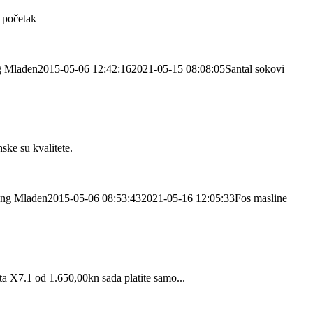
 početak
g
Mladen
2015-05-06 12:42:16
2021-05-15 08:08:05
Santal sokovi
ske su kvalitete.
png
Mladen
2015-05-06 08:53:43
2021-05-16 12:05:33
Fos masline
ta X7.1 od 1.650,00kn sada platite samo...