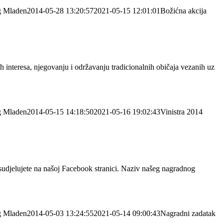
g
Mladen
2014-05-28 13:20:57
2021-05-15 12:01:01
Božićna akcija
 interesa, njegovanju i održavanju tradicionalnih običaja vezanih uz
g
Mladen
2014-05-15 14:18:50
2021-05-16 19:02:43
Vinistra 2014
no sudjelujete na našoj Facebook stranici. Naziv našeg nagradnog
g
Mladen
2014-05-03 13:24:55
2021-05-14 09:00:43
Nagradni zadatak