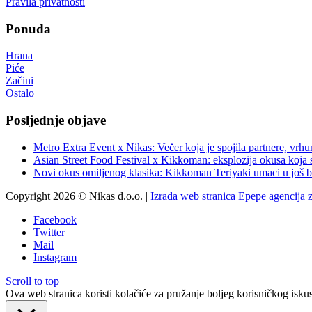
Pravila privatnosti
Ponuda
Hrana
Piće
Začini
Ostalo
Posljednje objave
Metro Extra Event x Nikas: Večer koja je spojila partnere, vrhu
Asian Street Food Festival x Kikkoman: eksplozija okusa koja 
Novi okus omiljenog klasika: Kikkoman Teriyaki umaci u još b
Copyright 2026 © Nikas d.o.o. |
Izrada web stranica Epepe agencija 
Facebook
Twitter
Mail
Instagram
Scroll to top
Ova web stranica koristi kolačiće za pružanje boljeg korisničkog iskus