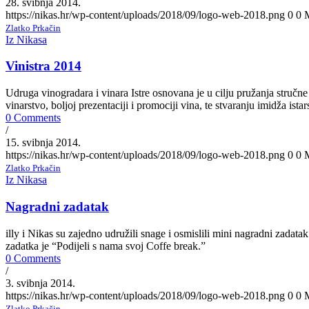
28. svibnja 2014.
https://nikas.hr/wp-content/uploads/2018/09/logo-web-2018.png
0
0
Zlatko Prkačin
Iz Nikasa
Vinistra 2014
Udruga vinogradara i vinara Istre osnovana je u cilju pružanja stručn
vinarstvo, boljoj prezentaciji i promociji vina, te stvaranju imidža ista
0 Comments
/
15. svibnja 2014.
https://nikas.hr/wp-content/uploads/2018/09/logo-web-2018.png
0
0
Zlatko Prkačin
Iz Nikasa
Nagradni zadatak
illy i Nikas su zajedno udružili snage i osmislili mini nagradni zadat
zadatka je “Podijeli s nama svoj Coffe break.”
0 Comments
/
3. svibnja 2014.
https://nikas.hr/wp-content/uploads/2018/09/logo-web-2018.png
0
0
Zlatko Prkačin