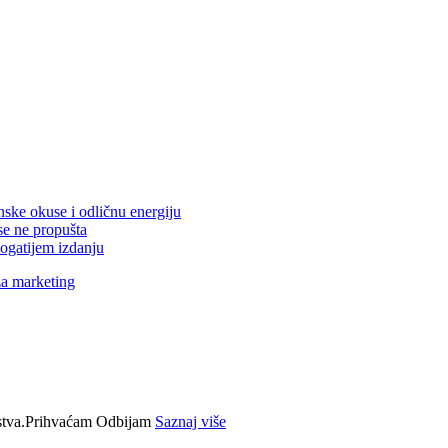
nske okuse i odličnu energiju
se ne propušta
ogatijem izdanju
za marketing
tva.
Prihvaćam
Odbijam
Saznaj više