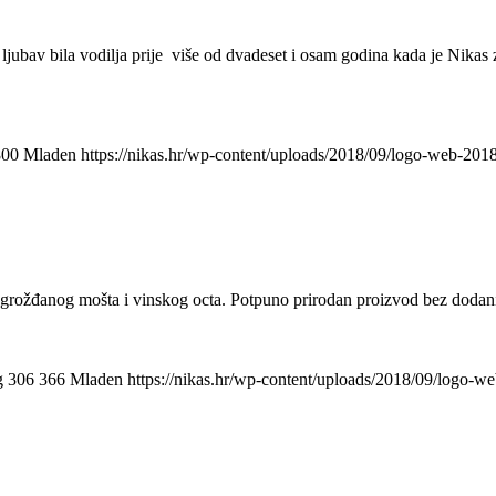
ljubav bila vodilja prije više od dvadeset i osam godina kada je Nikas
800
Mladen
https://nikas.hr/wp-content/uploads/2018/09/logo-web-201
 grožđanog mošta i vinskog octa. Potpuno prirodan proizvod bez dodanih
g
306
366
Mladen
https://nikas.hr/wp-content/uploads/2018/09/logo-w