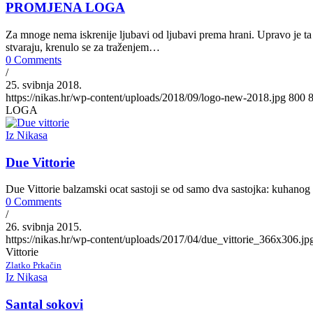
PROMJENA LOGA
Za mnoge nema iskrenije ljubavi od ljubavi prema hrani. Upravo je ta 
stvaraju, krenulo se za traženjem…
0 Comments
/
25. svibnja 2018.
https://nikas.hr/wp-content/uploads/2018/09/logo-new-2018.jpg
800
LOGA
Iz Nikasa
Due Vittorie
Due Vittorie balzamski ocat sastoji se od samo dva sastojka: kuhanog
0 Comments
/
26. svibnja 2015.
https://nikas.hr/wp-content/uploads/2017/04/due_vittorie_366x306.jp
Vittorie
Zlatko Prkačin
Iz Nikasa
Santal sokovi