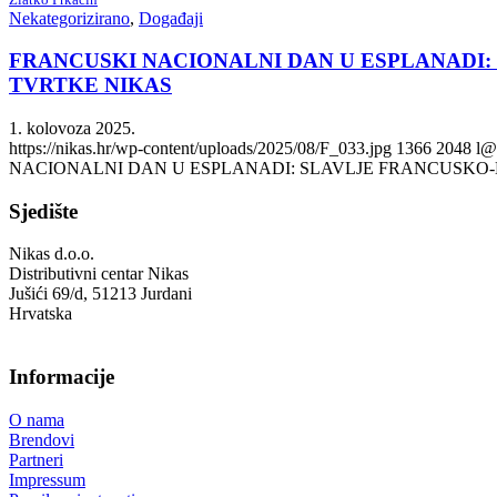
Nekategorizirano
,
Događaji
FRANCUSKI NACIONALNI DAN U ESPLANADI:
TVRTKE NIKAS
1. kolovoza 2025.
https://nikas.hr/wp-content/uploads/2025/08/F_033.jpg
1366
2048
l@
NACIONALNI DAN U ESPLANADI: SLAVLJE FRANCUSKO-
Sjedište
Nikas d.o.o.
Distributivni centar Nikas
Jušići 69/d, 51213 Jurdani
Hrvatska
Informacije
O nama
Brendovi
Partneri
Impressum