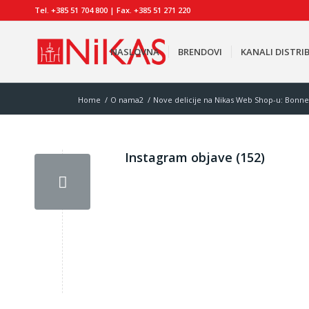
Tel. +385 51 704 800 | Fax. +385 51 271 220
NASLOVNA
BRENDOVI
KANALI DISTRIB
Home
/
O nama2
/
Nove delicije na Nikas Web Shop-u: Bonn
Instagram objave (152)