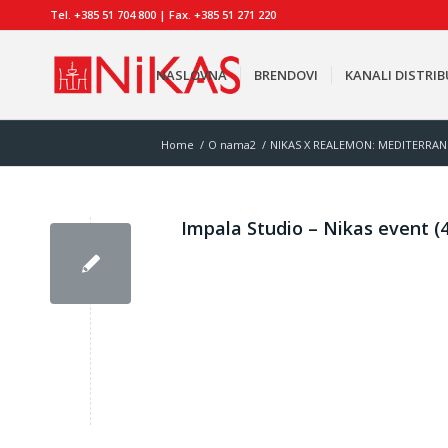
Tel. +385 51 704 800 | Fax. +385 51 271 220
NASLOVNA
BRENDOVI
KANALI DISTRIB
Home
/
O nama2
/
NIKAS X REALEMON: MEDITERRAN
Impala Studio – Nikas event (