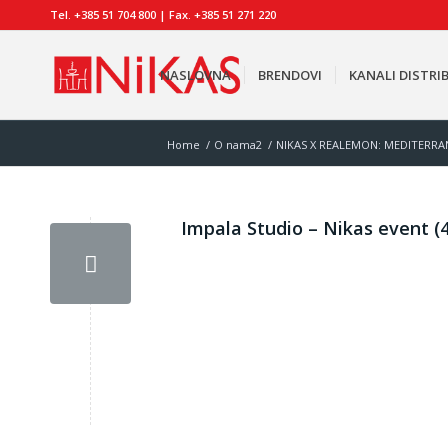
Tel. +385 51 704 800 | Fax. +385 51 271 220
NASLOVNA
BRENDOVI
KANALI DISTRIB
Home
/
O nama2
/
NIKAS X REALEMON: MEDITERRA
Impala Studio – Nikas event (4