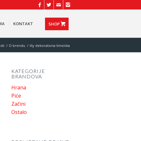
MA
KONTAKT
SHOP
sti
/
O brendu
/
illy dekorativna limenka
KATEGORIJE
BRANDOVA
Hrana
Piće
Začini
Ostalo