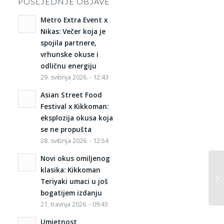
POSLJEDNJE OBJAVE
Metro Extra Event x
Nikas: Večer koja je
spojila partnere,
vrhunske okuse i
odličnu energiju
29. svibnja 2026. - 12:43
Asian Street Food
Festival x Kikkoman:
eksplozija okusa koja
se ne propušta
28. svibnja 2026. - 12:54
Novi okus omiljenog
klasika: Kikkoman
Mo
Teriyaki umaci u još
bogatijem izdanju
21. travnja 2026. - 09:43
Umjetnost