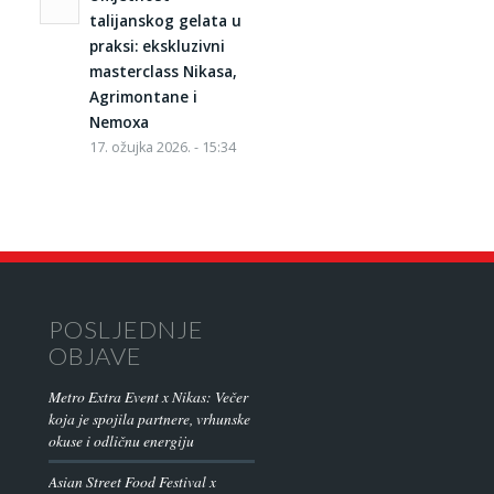
talijanskog gelata u
praksi: ekskluzivni
masterclass Nikasa,
Agrimontane i
Nemoxa
17. ožujka 2026. - 15:34
POSLJEDNJE
OBJAVE
Metro Extra Event x Nikas: Večer
koja je spojila partnere, vrhunske
okuse i odličnu energiju
Asian Street Food Festival x