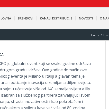
SLOVNA
BRENDOVI
KANALI DISTRIBUCIJE
NOVOSTI
O NA
Home
/
Novo
KA
XPO je globalni event koji se svake godine održava
 drugom gradu i državi. Ove godine domaćin ove
elikog eventa je Milano u Italiji a glavan tema je
rana i poticanje inovacija u zemljama diljem svijeta.
a sajmu učestvuje više od 140 zemalja svijeta a illy
e izabran za službenog partnera zahvaljujući svom
nanju, strasti, inovativnosti i kao pokretačem i
tručnjakom u svijetu kave već više od 80 godina.