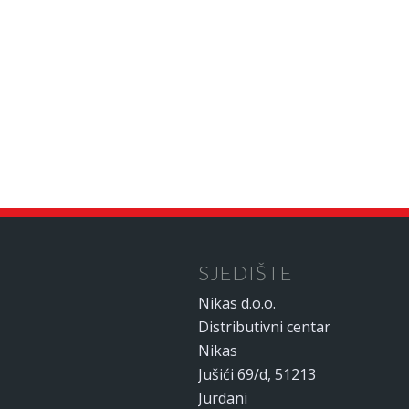
SJEDIŠTE
Nikas d.o.o.
Distributivni centar
Nikas
Jušići 69/d, 51213
Jurdani