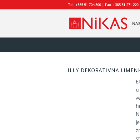
Tel. +385 51 704 800 | Fax. +385 51 271 220
NA
ILLY DEKORATIVNA LIMEN
E
u
v
h
N
j
z
s