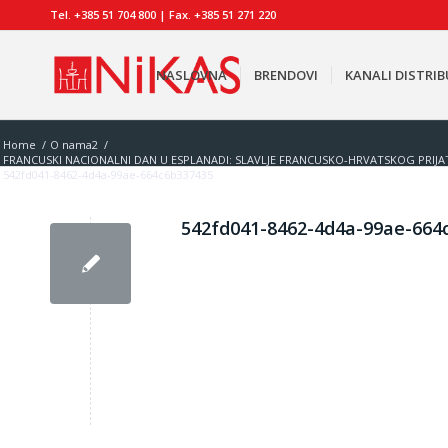
Tel. +385 51 704 800 | Fax. +385 51 271 220
NASLOVNA
BRENDOVI
KANALI DISTRIB
Home
/
O nama2
/
FRANCUSKI NACIONALNI DAN U ESPLANADI: SLAVLJE FRANCUSKO-HRVATSKOG PRIJAT
542fd041-8462-4d4a-99ae-664c6b337435
542fd041-8462-4d4a-99ae-664