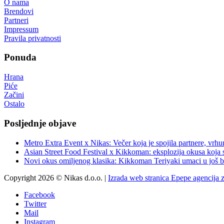
O nama
Brendovi
Partneri
Impressum
Pravila privatnosti
Ponuda
Hrana
Piće
Začini
Ostalo
Posljednje objave
Metro Extra Event x Nikas: Večer koja je spojila partnere, vrhu
Asian Street Food Festival x Kikkoman: eksplozija okusa koja 
Novi okus omiljenog klasika: Kikkoman Teriyaki umaci u još b
Copyright 2026 © Nikas d.o.o. |
Izrada web stranica Epepe agencija 
Facebook
Twitter
Mail
Instagram