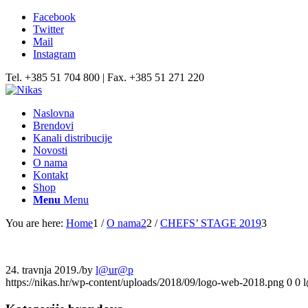
Facebook
Twitter
Mail
Instagram
Tel. +385 51 704 800 | Fax. +385 51 271 220
Naslovna
Brendovi
Kanali distribucije
Novosti
O nama
Kontakt
Shop
Menu
Menu
You are here:
Home
1
/
O nama2
2
/
CHEFS’ STAGE 2019
3
24. travnja 2019.
/
by
l@ur@p
https://nikas.hr/wp-content/uploads/2018/09/logo-web-2018.png
0
0