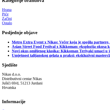
Kategorije brandova
Hrana
Piće
Začini
Ostalo
Posljednje objave
Metro Extra Event x Nikas: Večer koja je spojila partnere,
Asian Street Food Festival x Kikkoman: eksplozija okusa k
Novi okus omiljenog klasika: Kikkoman Teriyaki umaci u j
Umjetnost talijanskog gelata u praksi: ekskluzivni master
Sjedište
Nikas d.o.o.
Distributivni centar Nikas
Jušići 69/d, 51213 Jurdani
Hrvatska
Informacije