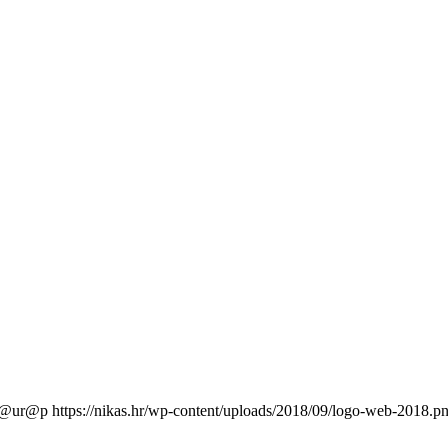
l@ur@p
https://nikas.hr/wp-content/uploads/2018/09/logo-web-2018.p