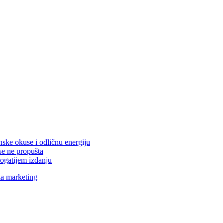
nske okuse i odličnu energiju
se ne propušta
ogatijem izdanju
za marketing