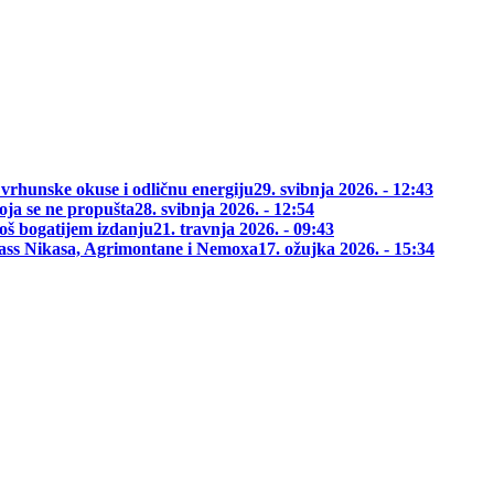
 vrhunske okuse i odličnu energiju
29. svibnja 2026. - 12:43
oja se ne propušta
28. svibnja 2026. - 12:54
oš bogatijem izdanju
21. travnja 2026. - 09:43
class Nikasa, Agrimontane i Nemoxa
17. ožujka 2026. - 15:34