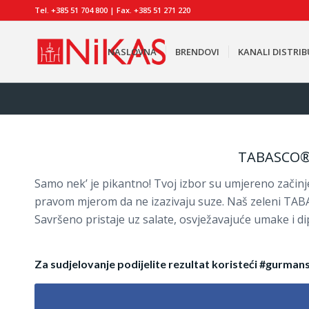
Tel. +385 51 704 800 | Fax. +385 51 271 220
NASLOVNA
BRENDOVI
KANALI DISTRIB
TABASCO®
Samo nek’ je pikantno! Tvoj izbor su umjereno začinj
pravom mjerom da ne izazivaju suze. Naš zeleni TAB
Savršeno pristaje uz salate, osvježavajuće umake i dipo
Za sudjelovanje podijelite rezultat koristeći #gurman