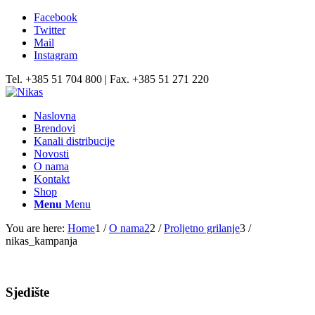
Facebook
Twitter
Mail
Instagram
Tel. +385 51 704 800 | Fax. +385 51 271 220
Naslovna
Brendovi
Kanali distribucije
Novosti
O nama
Kontakt
Shop
Menu
Menu
You are here:
Home
1
/
O nama2
2
/
Proljetno grilanje
3
/
nikas_kampanja
Sjedište