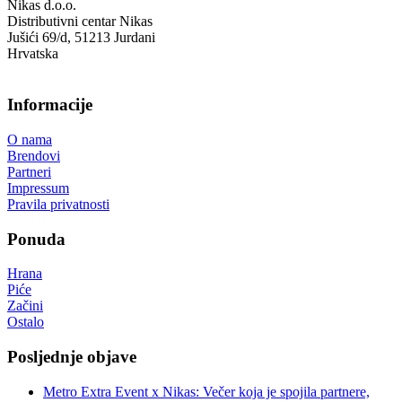
Nikas d.o.o.
Distributivni centar Nikas
Jušići 69/d, 51213 Jurdani
Hrvatska
Informacije
O nama
Brendovi
Partneri
Impressum
Pravila privatnosti
Ponuda
Hrana
Piće
Začini
Ostalo
Posljednje objave
Metro Extra Event x Nikas: Večer koja je spojila partnere,