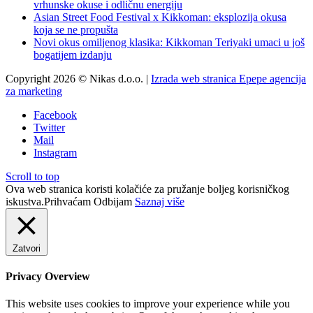
vrhunske okuse i odličnu energiju
Asian Street Food Festival x Kikkoman: eksplozija okusa
koja se ne propušta
Novi okus omiljenog klasika: Kikkoman Teriyaki umaci u još
bogatijem izdanju
Copyright 2026 © Nikas d.o.o. |
Izrada web stranica Epepe agencija
za marketing
Facebook
Twitter
Mail
Instagram
Scroll to top
Ova web stranica koristi kolačiće za pružanje boljeg korisničkog
iskustva.
Prihvaćam
Odbijam
Saznaj više
Zatvori
Privacy Overview
This website uses cookies to improve your experience while you