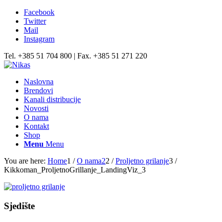
Facebook
Twitter
Mail
Instagram
Tel. +385 51 704 800 | Fax. +385 51 271 220
Naslovna
Brendovi
Kanali distribucije
Novosti
O nama
Kontakt
Shop
Menu
Menu
You are here:
Home
1
/
O nama2
2
/
Proljetno grilanje
3
/
Kikkoman_ProljetnoGrillanje_LandingViz_3
Sjedište