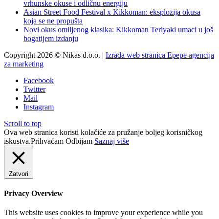
vrhunske okuse i odličnu energiju
Asian Street Food Festival x Kikkoman: eksplozija okusa
koja se ne propušta
Novi okus omiljenog klasika: Kikkoman Teriyaki umaci u još
bogatijem izdanju
Copyright 2026 © Nikas d.o.o. |
Izrada web stranica Epepe agencija
za marketing
Facebook
Twitter
Mail
Instagram
Scroll to top
Ova web stranica koristi kolačiće za pružanje boljeg korisničkog
iskustva.
Prihvaćam
Odbijam
Saznaj više
Zatvori
Privacy Overview
This website uses cookies to improve your experience while you