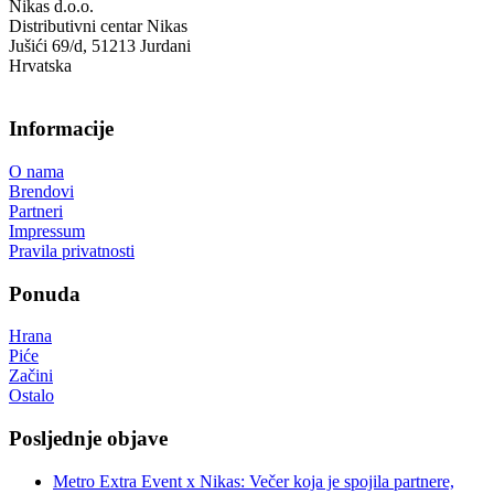
Nikas d.o.o.
Distributivni centar Nikas
Jušići 69/d, 51213 Jurdani
Hrvatska
Informacije
O nama
Brendovi
Partneri
Impressum
Pravila privatnosti
Ponuda
Hrana
Piće
Začini
Ostalo
Posljednje objave
Metro Extra Event x Nikas: Večer koja je spojila partnere,