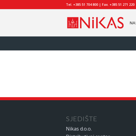
Tel. +385 51 704 800 | Fax. +385 51 271 220
NA
SJEDIŠTE
Nikas d.o.o.