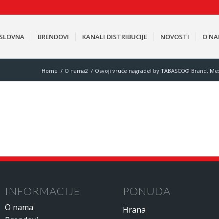
SLOVNA
BRENDOVI
KANALI DISTRIBUCIJE
NOVOSTI
O N
Home
/
O nama2
/
Osvoji vruće nagrade! by TABASCO® Brand, Mex
INFORMACIJE
PONUDA
O nama
Hrana