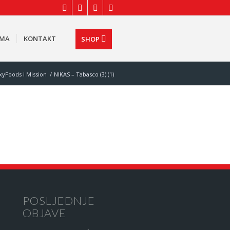
AMA
KONTAKT
SHOP
yFoods i Mission
/
NIKAS – Tabasco (3) (1)
POSLJEDNJE
OBJAVE