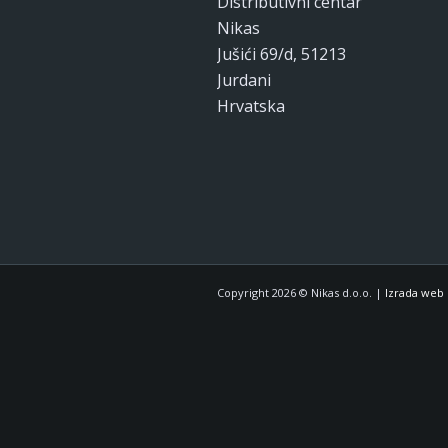
Distributivni centar
Nikas
Jušići 69/d, 51213
Jurdani
Hrvatska
Copyright 2026 © Nikas d.o.o. |
Izrada web 