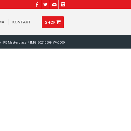
MA
KONTAKT
SHOP
/
JRE Masterclass
/
IMG-20210609-WA0000