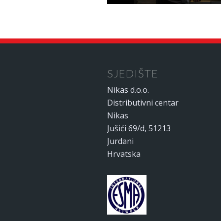
SJEDIŠTE
Nikas d.o.o.
Distributivni centar
Nikas
Jušići 69/d, 51213
Jurdani
Hrvatska