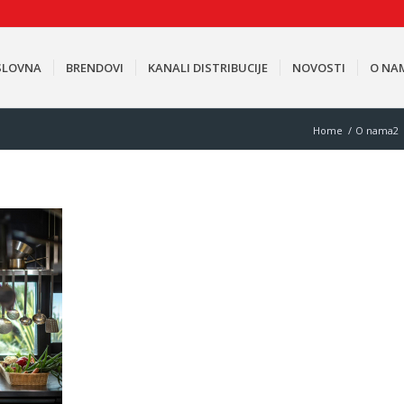
SLOVNA
BRENDOVI
KANALI DISTRIBUCIJE
NOVOSTI
O NA
Home
/
O nama2