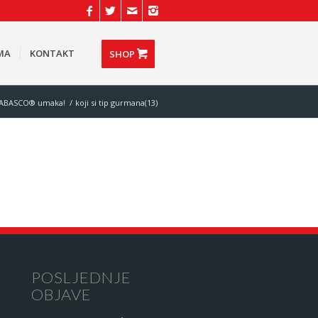
MA
KONTAKT
SHOP
i TABASCO® umaka!
/
koji si tip gurmana(13)
POSLJEDNJE
OBJAVE