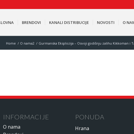
SLOVNA
BRENDOVI
KANALI DISTRIBUCIJE
NOVOSTI
O NA
Home
/
O nama2
/
Gurmanska Eksplozija – Osvoji godišnju zalihu Kikkoman 
INFORMACIJE
PONUDA
O nama
Hrana