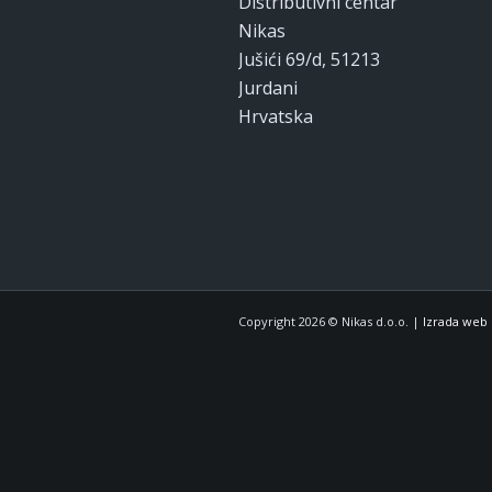
Distributivni centar
Nikas
Jušići 69/d, 51213
Jurdani
Hrvatska
Copyright 2026 © Nikas d.o.o. |
Izrada web 