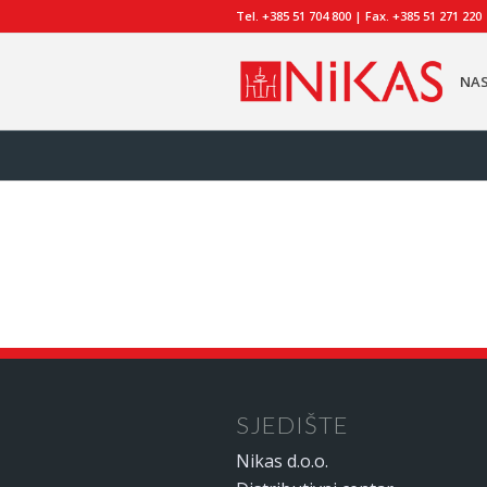
Tel. +385 51 704 800 | Fax. +385 51 271 220
NA
SJEDIŠTE
Nikas d.o.o.