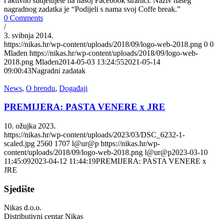
i aktivno sudjelujete na našoj Facebook stranici. Naziv našeg
nagradnog zadatka je “Podijeli s nama svoj Coffe break.”
0 Comments
/
3. svibnja 2014.
https://nikas.hr/wp-content/uploads/2018/09/logo-web-2018.png
0
0
Mladen
https://nikas.hr/wp-content/uploads/2018/09/logo-web-
2018.png
Mladen
2014-05-03 13:24:55
2021-05-14
09:00:43
Nagradni zadatak
News
,
O brendu
,
Događaji
PREMIJERA: PASTA VENERE x JRE
10. ožujka 2023.
https://nikas.hr/wp-content/uploads/2023/03/DSC_6232-1-
scaled.jpg
2560
1707
l@ur@p
https://nikas.hr/wp-
content/uploads/2018/09/logo-web-2018.png
l@ur@p
2023-03-10
11:45:09
2023-04-12 11:44:19
PREMIJERA: PASTA VENERE x
JRE
Sjedište
Nikas d.o.o.
Distributivni centar Nikas