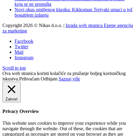
koja se ne propušta
Novi okus omiljenog klasika: Kikkoman Teriyaki umaci u još
bogatijem izdanju
Copyright 2026 © Nikas d.o.o. |
Izrada web stranica Epepe agencija
za marketing
Facebook
Twitter
Mail
Instagram
Scroll to top
Ova web stranica koristi kolačiće za pružanje boljeg korisničkog
iskustva.
Prihvaćam
Odbijam
Saznaj više
Zatvori
Privacy Overview
This website uses cookies to improve your experience while you
navigate through the website. Out of these, the cookies that are
categorized as necessary are stored on your browser as they are