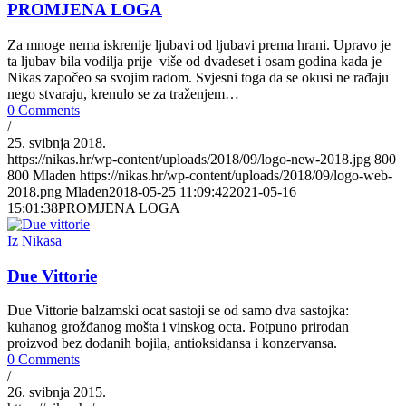
PROMJENA LOGA
Za mnoge nema iskrenije ljubavi od ljubavi prema hrani. Upravo je
ta ljubav bila vodilja prije više od dvadeset i osam godina kada je
Nikas započeo sa svojim radom. Svjesni toga da se okusi ne rađaju
nego stvaraju, krenulo se za traženjem…
0 Comments
/
25. svibnja 2018.
https://nikas.hr/wp-content/uploads/2018/09/logo-new-2018.jpg
800
800
Mladen
https://nikas.hr/wp-content/uploads/2018/09/logo-web-
2018.png
Mladen
2018-05-25 11:09:42
2021-05-16
15:01:38
PROMJENA LOGA
Iz Nikasa
Due Vittorie
Due Vittorie balzamski ocat sastoji se od samo dva sastojka:
kuhanog grožđanog mošta i vinskog octa. Potpuno prirodan
proizvod bez dodanih bojila, antioksidansa i konzervansa.
0 Comments
/
26. svibnja 2015.