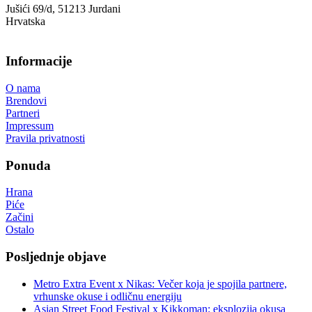
Jušići 69/d, 51213 Jurdani
Hrvatska
Informacije
O nama
Brendovi
Partneri
Impressum
Pravila privatnosti
Ponuda
Hrana
Piće
Začini
Ostalo
Posljednje objave
Metro Extra Event x Nikas: Večer koja je spojila partnere,
vrhunske okuse i odličnu energiju
Asian Street Food Festival x Kikkoman: eksplozija okusa