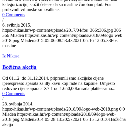
kategorizaciju, složit ćete se da su masline čaroban plod. Fos
proizvodi vrhunske su kvalitete.
0 Comments
/
6. svibnja 2015.
https://nikas.hr/wp-content/uploads/2017/04/fos_366x306.jpg
306
366
Mladen
https://nikas.hr/wp-content/uploads/2018/09/logo-web-
2018.png
Mladen
2015-05-06 08:53:43
2021-05-16 12:05:33
Fos
masline
Iz Nikasa
Božićna akcija
Od 01.12. do 31.12.2014. pripremili smo akcijske cijene
iperespresso aparata za illy kavu koji rade na kapsule. Umjesto
redovne cijene aparata X7.1 od 1.650,00kn sada platite samo...
0 Comments
/
28. svibnja 2014.
https://nikas.hr/wp-content/uploads/2018/09/logo-web-2018.png
0
0
Mladen
https://nikas.hr/wp-content/uploads/2018/09/logo-web-
2018.png
Mladen
2014-05-28 13:20:57
2021-05-15 12:01:01
Božićna
akcija