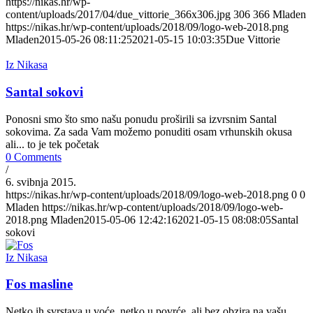
https://nikas.hr/wp-
content/uploads/2017/04/due_vittorie_366x306.jpg
306
366
Mladen
https://nikas.hr/wp-content/uploads/2018/09/logo-web-2018.png
Mladen
2015-05-26 08:11:25
2021-05-15 10:03:35
Due Vittorie
Iz Nikasa
Santal sokovi
Ponosni smo što smo našu ponudu proširili sa izvrsnim Santal
sokovima. Za sada Vam možemo ponuditi osam vrhunskih okusa
ali... to je tek početak
0 Comments
/
6. svibnja 2015.
https://nikas.hr/wp-content/uploads/2018/09/logo-web-2018.png
0
0
Mladen
https://nikas.hr/wp-content/uploads/2018/09/logo-web-
2018.png
Mladen
2015-05-06 12:42:16
2021-05-15 08:08:05
Santal
sokovi
Iz Nikasa
Fos masline
Netko ih svrstava u voće, netko u povrće, ali bez obzira na vašu