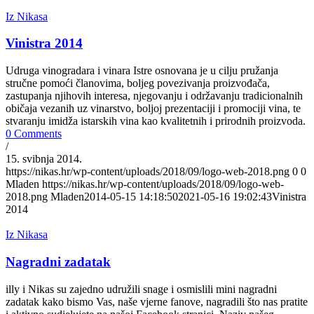
Iz Nikasa
Vinistra 2014
Udruga vinogradara i vinara Istre osnovana je u cilju pružanja
stručne pomoći članovima, boljeg povezivanja proizvođača,
zastupanja njihovih interesa, njegovanju i održavanju tradicionalnih
običaja vezanih uz vinarstvo, boljoj prezentaciji i promociji vina, te
stvaranju imidža istarskih vina kao kvalitetnih i prirodnih proizvoda.
0 Comments
/
15. svibnja 2014.
https://nikas.hr/wp-content/uploads/2018/09/logo-web-2018.png
0
0
Mladen
https://nikas.hr/wp-content/uploads/2018/09/logo-web-
2018.png
Mladen
2014-05-15 14:18:50
2021-05-16 19:02:43
Vinistra
2014
Iz Nikasa
Nagradni zadatak
illy i Nikas su zajedno udružili snage i osmislili mini nagradni
zadatak kako bismo Vas, naše vjerne fanove, nagradili što nas pratite