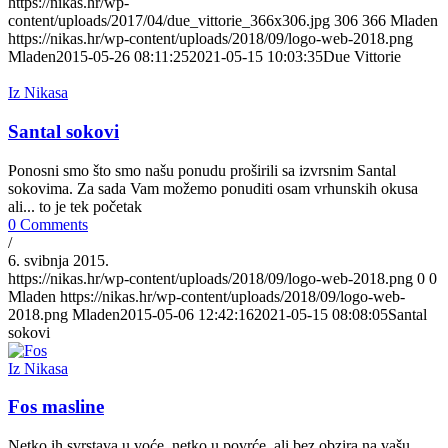
https://nikas.hr/wp-
content/uploads/2017/04/due_vittorie_366x306.jpg
306
366
Mladen
https://nikas.hr/wp-content/uploads/2018/09/logo-web-2018.png
Mladen
2015-05-26 08:11:25
2021-05-15 10:03:35
Due Vittorie
Iz Nikasa
Santal sokovi
Ponosni smo što smo našu ponudu proširili sa izvrsnim Santal
sokovima. Za sada Vam možemo ponuditi osam vrhunskih okusa
ali... to je tek početak
0 Comments
/
6. svibnja 2015.
https://nikas.hr/wp-content/uploads/2018/09/logo-web-2018.png
0
0
Mladen
https://nikas.hr/wp-content/uploads/2018/09/logo-web-
2018.png
Mladen
2015-05-06 12:42:16
2021-05-15 08:08:05
Santal
sokovi
Iz Nikasa
Fos masline
Netko ih svrstava u voće, netko u povrće, ali bez obzira na vašu