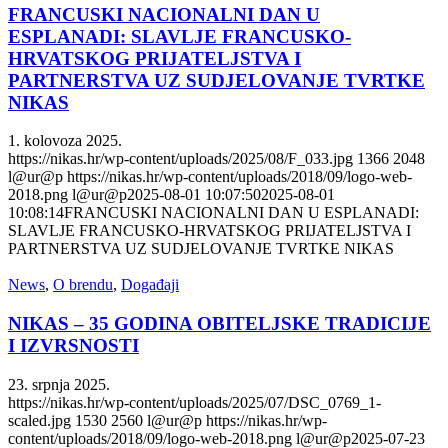
FRANCUSKI NACIONALNI DAN U
ESPLANADI: SLAVLJE FRANCUSKO-
HRVATSKOG PRIJATELJSTVA I
PARTNERSTVA UZ SUDJELOVANJE TVRTKE
NIKAS
1. kolovoza 2025.
https://nikas.hr/wp-content/uploads/2025/08/F_033.jpg
1366
2048
l@ur@p
https://nikas.hr/wp-content/uploads/2018/09/logo-web-
2018.png
l@ur@p
2025-08-01 10:07:50
2025-08-01
10:08:14
FRANCUSKI NACIONALNI DAN U ESPLANADI:
SLAVLJE FRANCUSKO-HRVATSKOG PRIJATELJSTVA I
PARTNERSTVA UZ SUDJELOVANJE TVRTKE NIKAS
News
,
O brendu
,
Događaji
NIKAS – 35 GODINA OBITELJSKE TRADICIJE
I IZVRSNOSTI
23. srpnja 2025.
https://nikas.hr/wp-content/uploads/2025/07/DSC_0769_1-
scaled.jpg
1530
2560
l@ur@p
https://nikas.hr/wp-
content/uploads/2018/09/logo-web-2018.png
l@ur@p
2025-07-23