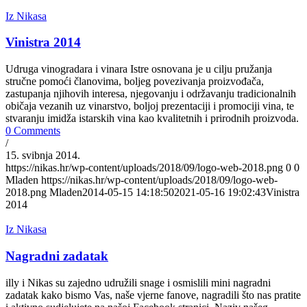
Iz Nikasa
Vinistra 2014
Udruga vinogradara i vinara Istre osnovana je u cilju pružanja
stručne pomoći članovima, boljeg povezivanja proizvođača,
zastupanja njihovih interesa, njegovanju i održavanju tradicionalnih
običaja vezanih uz vinarstvo, boljoj prezentaciji i promociji vina, te
stvaranju imidža istarskih vina kao kvalitetnih i prirodnih proizvoda.
0 Comments
/
15. svibnja 2014.
https://nikas.hr/wp-content/uploads/2018/09/logo-web-2018.png
0
0
Mladen
https://nikas.hr/wp-content/uploads/2018/09/logo-web-
2018.png
Mladen
2014-05-15 14:18:50
2021-05-16 19:02:43
Vinistra
2014
Iz Nikasa
Nagradni zadatak
illy i Nikas su zajedno udružili snage i osmislili mini nagradni
zadatak kako bismo Vas, naše vjerne fanove, nagradili što nas pratite