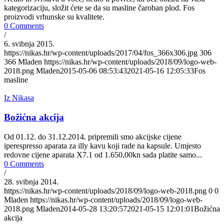
kategorizaciju, složit ćete se da su masline čaroban plod. Fos
proizvodi vrhunske su kvalitete.
0 Comments
/
6. svibnja 2015.
https://nikas.hr/wp-content/uploads/2017/04/fos_366x306.jpg
306
366
Mladen
https://nikas.hr/wp-content/uploads/2018/09/logo-web-
2018.png
Mladen
2015-05-06 08:53:43
2021-05-16 12:05:33
Fos
masline
Iz Nikasa
Božićna akcija
Od 01.12. do 31.12.2014. pripremili smo akcijske cijene
iperespresso aparata za illy kavu koji rade na kapsule. Umjesto
redovne cijene aparata X7.1 od 1.650,00kn sada platite samo...
0 Comments
/
28. svibnja 2014.
https://nikas.hr/wp-content/uploads/2018/09/logo-web-2018.png
0
0
Mladen
https://nikas.hr/wp-content/uploads/2018/09/logo-web-
2018.png
Mladen
2014-05-28 13:20:57
2021-05-15 12:01:01
Božićna
akcija