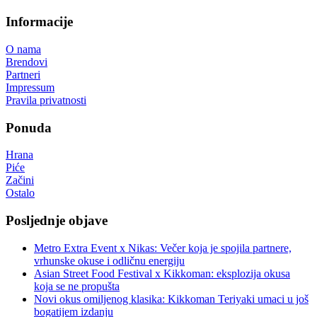
Informacije
O nama
Brendovi
Partneri
Impressum
Pravila privatnosti
Ponuda
Hrana
Piće
Začini
Ostalo
Posljednje objave
Metro Extra Event x Nikas: Večer koja je spojila partnere,
vrhunske okuse i odličnu energiju
Asian Street Food Festival x Kikkoman: eksplozija okusa
koja se ne propušta
Novi okus omiljenog klasika: Kikkoman Teriyaki umaci u još
bogatijem izdanju