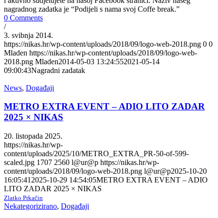
i aktivno sudjelujete na našoj Facebook stranici. Naziv našeg
nagradnog zadatka je “Podijeli s nama svoj Coffe break.”
0 Comments
/
3. svibnja 2014.
https://nikas.hr/wp-content/uploads/2018/09/logo-web-2018.png
0
0
Mladen
https://nikas.hr/wp-content/uploads/2018/09/logo-web-
2018.png
Mladen
2014-05-03 13:24:55
2021-05-14
09:00:43
Nagradni zadatak
News
,
Događaji
METRO EXTRA EVENT – ADIO LITO ZADAR
2025 × NIKAS
20. listopada 2025.
https://nikas.hr/wp-
content/uploads/2025/10/METRO_EXTRA_PR-50-of-599-
scaled.jpg
1707
2560
l@ur@p
https://nikas.hr/wp-
content/uploads/2018/09/logo-web-2018.png
l@ur@p
2025-10-20
16:05:41
2025-10-29 14:54:05
METRO EXTRA EVENT – ADIO
LITO ZADAR 2025 × NIKAS
Zlatko Prkačin
Nekategorizirano
,
Događaji