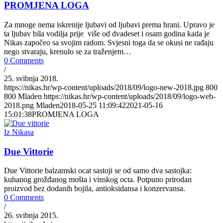
PROMJENA LOGA
Za mnoge nema iskrenije ljubavi od ljubavi prema hrani. Upravo je
ta ljubav bila vodilja prije više od dvadeset i osam godina kada je
Nikas započeo sa svojim radom. Svjesni toga da se okusi ne rađaju
nego stvaraju, krenulo se za traženjem…
0 Comments
/
25. svibnja 2018.
https://nikas.hr/wp-content/uploads/2018/09/logo-new-2018.jpg
800
800
Mladen
https://nikas.hr/wp-content/uploads/2018/09/logo-web-
2018.png
Mladen
2018-05-25 11:09:42
2021-05-16
15:01:38
PROMJENA LOGA
Iz Nikasa
Due Vittorie
Due Vittorie balzamski ocat sastoji se od samo dva sastojka:
kuhanog grožđanog mošta i vinskog octa. Potpuno prirodan
proizvod bez dodanih bojila, antioksidansa i konzervansa.
0 Comments
/
26. svibnja 2015.