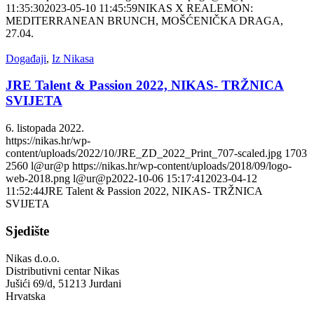
11:35:30
2023-05-10 11:45:59
NIKAS X REALEMON:
MEDITERRANEAN BRUNCH, MOŠĆENIČKA DRAGA,
27.04.
Događaji
,
Iz Nikasa
JRE Talent & Passion 2022, NIKAS- TRŽNICA
SVIJETA
6. listopada 2022.
https://nikas.hr/wp-
content/uploads/2022/10/JRE_ZD_2022_Print_707-scaled.jpg
1703
2560
l@ur@p
https://nikas.hr/wp-content/uploads/2018/09/logo-
web-2018.png
l@ur@p
2022-10-06 15:17:41
2023-04-12
11:52:44
JRE Talent & Passion 2022, NIKAS- TRŽNICA
SVIJETA
Sjedište
Nikas d.o.o.
Distributivni centar Nikas
Jušići 69/d, 51213 Jurdani
Hrvatska