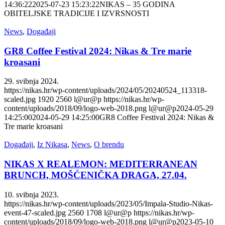
14:36:22
2025-07-23 15:23:22
NIKAS – 35 GODINA
OBITELJSKE TRADICIJE I IZVRSNOSTI
News
,
Događaji
GR8 Coffee Festival 2024: Nikas & Tre marie
kroasani
29. svibnja 2024.
https://nikas.hr/wp-content/uploads/2024/05/20240524_113318-
scaled.jpg
1920
2560
l@ur@p
https://nikas.hr/wp-
content/uploads/2018/09/logo-web-2018.png
l@ur@p
2024-05-29
14:25:00
2024-05-29 14:25:00
GR8 Coffee Festival 2024: Nikas &
Tre marie kroasani
Događaji
,
Iz Nikasa
,
News
,
O brendu
NIKAS X REALEMON: MEDITERRANEAN
BRUNCH, MOŠĆENIČKA DRAGA, 27.04.
10. svibnja 2023.
https://nikas.hr/wp-content/uploads/2023/05/Impala-Studio-Nikas-
event-47-scaled.jpg
2560
1708
l@ur@p
https://nikas.hr/wp-
content/uploads/2018/09/logo-web-2018.png
l@ur@p
2023-05-10