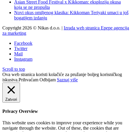
Asian Street Food Festival x Kikkoman: eksplozija okusa
koja se ne propušta
Novi okus omiljenog klasika: Kikkoman Teriyaki umaci u još
bogatijem izdanju
Copyright 2026 © Nikas d.o.o. |
Izrada web stranica Epepe agencija
za marketing
Facebook
Twitter
Mail
Instagram
Scroll to top
Ova web stranica koristi kolačiće za pružanje boljeg korisničkog
iskustva.
Prihvaćam
Odbijam
Saznaj više
Zatvori
Privacy Overview
This website uses cookies to improve your experience while you
navigate through the website. Out of these, the cookies that are