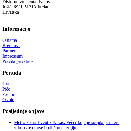
Distributivni centar Nikas
Jušići 69/d, 51213 Jurdani
Hrvatska
Informacije
O nama
Brendovi
Partneri
Impressum
Pravila privatnosti
Ponuda
Hrana
Piće
Začini
Ostalo
Posljednje objave
Metro Extra Event x Nikas: Večer koja je spojila partnere,
vrhunske okuse i odličnu energiju