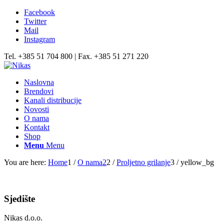
Facebook
Twitter
Mail
Instagram
Tel. +385 51 704 800 | Fax. +385 51 271 220
Naslovna
Brendovi
Kanali distribucije
Novosti
O nama
Kontakt
Shop
Menu
Menu
You are here:
Home
1
/
O nama2
2
/
Proljetno grilanje
3
/
yellow_bg
Sjedište
Nikas d.o.o.