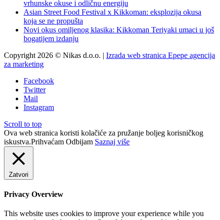
vrhunske okuse i odličnu energiju
Asian Street Food Festival x Kikkoman: eksplozija okusa
koja se ne propušta
Novi okus omiljenog klasika: Kikkoman Teriyaki umaci u još
bogatijem izdanju
Copyright 2026 © Nikas d.o.o. |
Izrada web stranica Epepe agencija
za marketing
Facebook
Twitter
Mail
Instagram
Scroll to top
Ova web stranica koristi kolačiće za pružanje boljeg korisničkog
iskustva.
Prihvaćam
Odbijam
Saznaj više
Zatvori
Privacy Overview
This website uses cookies to improve your experience while you