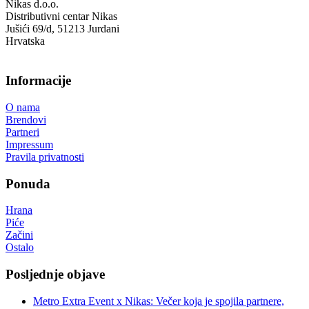
Nikas d.o.o.
Distributivni centar Nikas
Jušići 69/d, 51213 Jurdani
Hrvatska
Informacije
O nama
Brendovi
Partneri
Impressum
Pravila privatnosti
Ponuda
Hrana
Piće
Začini
Ostalo
Posljednje objave
Metro Extra Event x Nikas: Večer koja je spojila partnere,