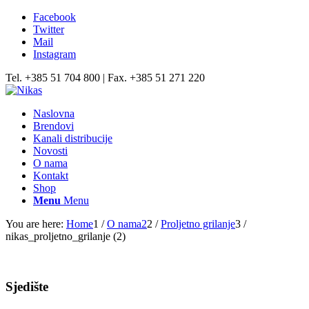
Facebook
Twitter
Mail
Instagram
Tel. +385 51 704 800 | Fax. +385 51 271 220
Naslovna
Brendovi
Kanali distribucije
Novosti
O nama
Kontakt
Shop
Menu
Menu
You are here:
Home
1
/
O nama2
2
/
Proljetno grilanje
3
/
nikas_proljetno_grilanje (2)
Sjedište