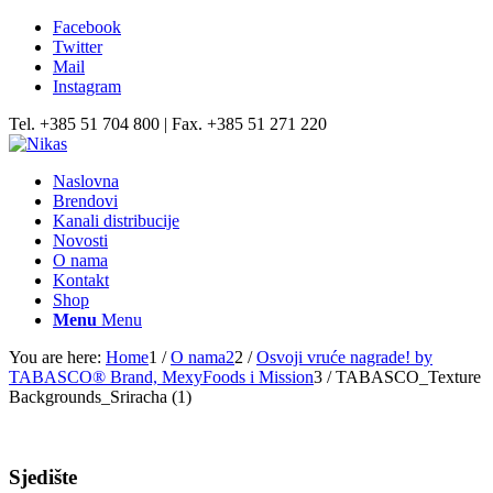
Facebook
Twitter
Mail
Instagram
Tel. +385 51 704 800 | Fax. +385 51 271 220
Naslovna
Brendovi
Kanali distribucije
Novosti
O nama
Kontakt
Shop
Menu
Menu
You are here:
Home
1
/
O nama2
2
/
Osvoji vruće nagrade! by
TABASCO® Brand, MexyFoods i Mission
3
/
TABASCO_Texture
Backgrounds_Sriracha (1)
Sjedište