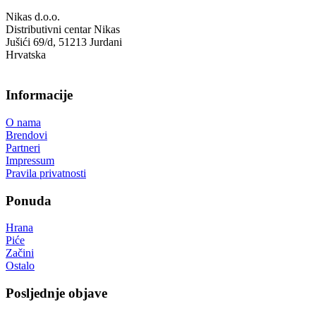
Nikas d.o.o.
Distributivni centar Nikas
Jušići 69/d, 51213 Jurdani
Hrvatska
Informacije
O nama
Brendovi
Partneri
Impressum
Pravila privatnosti
Ponuda
Hrana
Piće
Začini
Ostalo
Posljednje objave