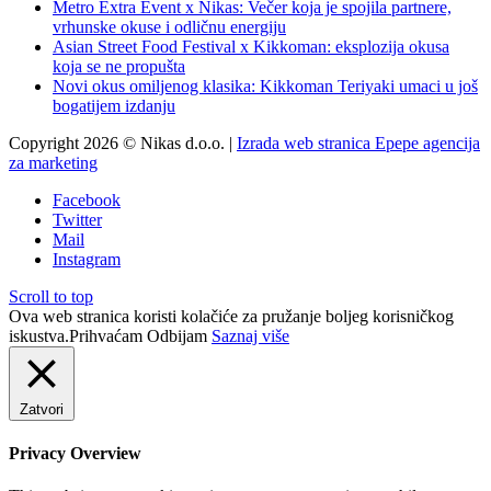
Metro Extra Event x Nikas: Večer koja je spojila partnere,
vrhunske okuse i odličnu energiju
Asian Street Food Festival x Kikkoman: eksplozija okusa
koja se ne propušta
Novi okus omiljenog klasika: Kikkoman Teriyaki umaci u još
bogatijem izdanju
Copyright 2026 © Nikas d.o.o. |
Izrada web stranica Epepe agencija
za marketing
Facebook
Twitter
Mail
Instagram
Scroll to top
Ova web stranica koristi kolačiće za pružanje boljeg korisničkog
iskustva.
Prihvaćam
Odbijam
Saznaj više
Zatvori
Privacy Overview