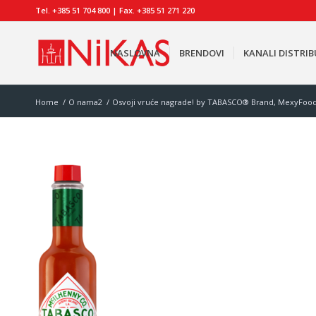
Tel. +385 51 704 800 | Fax. +385 51 271 220
NASLOVNA
BRENDOVI
KANALI DISTRIB
Home
/
O nama2
/
Osvoji vruće nagrade! by TABASCO® Brand, MexyFoods