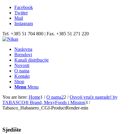
Facebook
Twitter
Mail
Instagram
Tel. +385 51 704 800 | Fax. +385 51 271 220
Naslovna
Brendovi
Kanali distribucije
Novosti
O nama
Kontakt
Shop
Menu
Menu
You are here:
Home
1
/
O nama2
2
/
Osvoji vruće nagrade! by
TABASCO® Brand, MexyFoods i Mission
3
/
Tabasco_Habanero_CGI-ProductRender-min
Sjedište