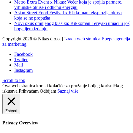
Metro Extra Event x Nikas: Večer koja je spojila partnere,
vrhunske okuse i odličnu energiju
Asian Street Food Festival x Kikkoman: eksplozija okusa
koja se ne propušta
Novi okus omiljenog klasika: Kikkoman Teriyaki umaci u još
bogatijem izdanju
Copyright 2026 © Nikas d.o.o. |
Izrada web stranica Epepe agencija
za marketing
Facebook
Twitter
Mail
Instagram
Scroll to top
Ova web stranica koristi kolačiće za pružanje boljeg korisničkog
iskustva.
Prihvaćam
Odbijam
Saznaj više
Zatvori
Privacy Overview