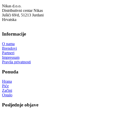
Nikas d.o.o.
Distributivni centar Nikas
Jušići 69/d, 51213 Jurdani
Hrvatska
Informacije
O nama
Brendovi
Partneri
Impressum
Pravila privatnosti
Ponuda
Hrana
Piće
Začini
Ostalo
Posljednje objave