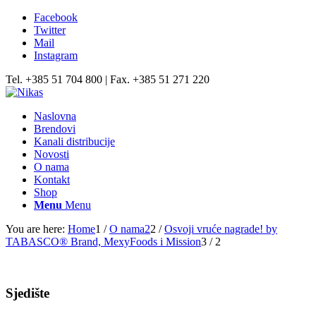
Facebook
Twitter
Mail
Instagram
Tel. +385 51 704 800 | Fax. +385 51 271 220
Naslovna
Brendovi
Kanali distribucije
Novosti
O nama
Kontakt
Shop
Menu
Menu
You are here:
Home
1
/
O nama2
2
/
Osvoji vruće nagrade! by
TABASCO® Brand, MexyFoods i Mission
3
/
2
Sjedište