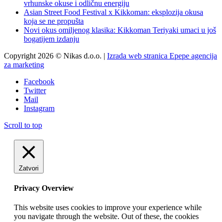
vrhunske okuse i odličnu energiju
Asian Street Food Festival x Kikkoman: eksplozija okusa
koja se ne propušta
Novi okus omiljenog klasika: Kikkoman Teriyaki umaci u još
bogatijem izdanju
Copyright 2026 © Nikas d.o.o. |
Izrada web stranica Epepe agencija
za marketing
Facebook
Twitter
Mail
Instagram
Scroll to top
Zatvori
Privacy Overview
This website uses cookies to improve your experience while
you navigate through the website. Out of these, the cookies