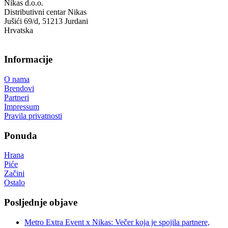
Nikas d.o.o.
Distributivni centar Nikas
Jušići 69/d, 51213 Jurdani
Hrvatska
Informacije
O nama
Brendovi
Partneri
Impressum
Pravila privatnosti
Ponuda
Hrana
Piće
Začini
Ostalo
Posljednje objave
Metro Extra Event x Nikas: Večer koja je spojila partnere,