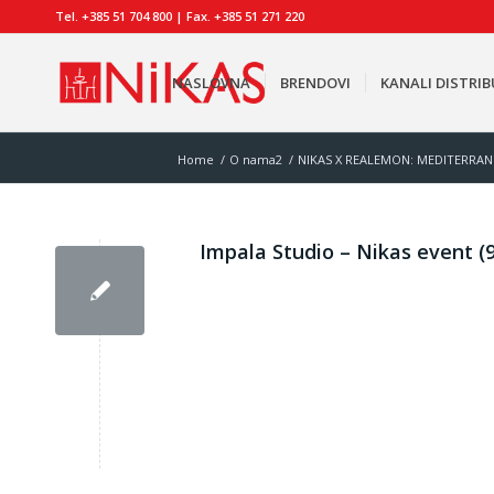
Tel. +385 51 704 800 | Fax. +385 51 271 220
NASLOVNA
BRENDOVI
KANALI DISTRIB
Home
/
O nama2
/
NIKAS X REALEMON: MEDITERRAN
Impala Studio – Nikas event (