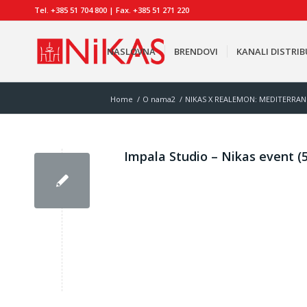
Tel. +385 51 704 800 | Fax. +385 51 271 220
NASLOVNA
BRENDOVI
KANALI DISTRIB
Home
/
O nama2
/
NIKAS X REALEMON: MEDITERRAN
Impala Studio – Nikas event (