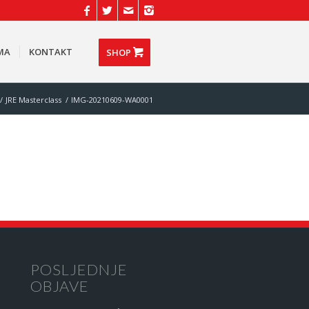
MA
KONTAKT
SHOP
/
JRE Masterclass
/
IMG-20210609-WA0001
POSLJEDNJE
OBJAVE