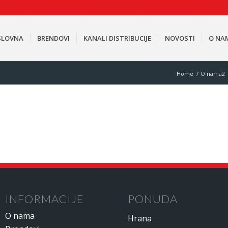
SLOVNA
BRENDOVI
KANALI DISTRIBUCIJE
NOVOSTI
O NA
Home
/
O nama2
INFORMACIJE
PONUDA
O nama
Hrana