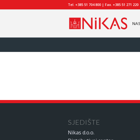
Tel. +385 51 704 800 | Fax. +385 51 271 220
NA
SJEDIŠTE
Nikas d.o.o.