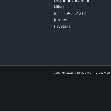
Distributivni centar
Nikas
Jušići 69/d, 51213
Jurdani
Hrvatska
Copyright 2026 © Nikas d.o.o. |
Izrada web 