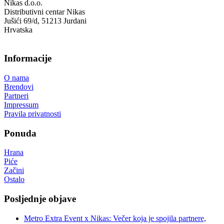
Nikas d.o.o.
Distributivni centar Nikas
Jušići 69/d, 51213 Jurdani
Hrvatska
Informacije
O nama
Brendovi
Partneri
Impressum
Pravila privatnosti
Ponuda
Hrana
Piće
Začini
Ostalo
Posljednje objave
Metro Extra Event x Nikas: Večer koja je spojila partnere,