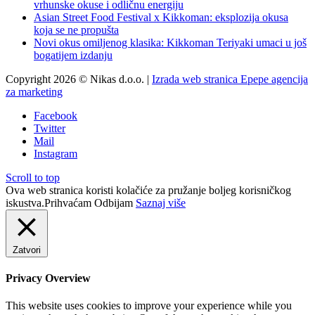
vrhunske okuse i odličnu energiju
Asian Street Food Festival x Kikkoman: eksplozija okusa
koja se ne propušta
Novi okus omiljenog klasika: Kikkoman Teriyaki umaci u još
bogatijem izdanju
Copyright 2026 © Nikas d.o.o. |
Izrada web stranica Epepe agencija
za marketing
Facebook
Twitter
Mail
Instagram
Scroll to top
Ova web stranica koristi kolačiće za pružanje boljeg korisničkog
iskustva.
Prihvaćam
Odbijam
Saznaj više
Zatvori
Privacy Overview
This website uses cookies to improve your experience while you