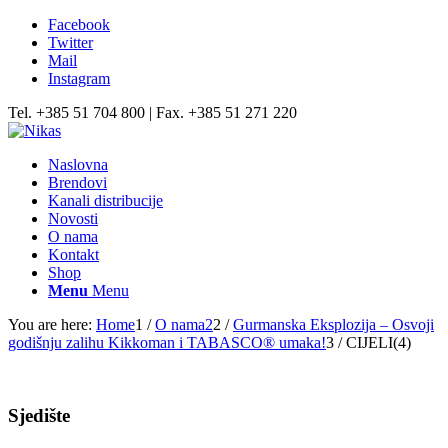
Facebook
Twitter
Mail
Instagram
Tel. +385 51 704 800 | Fax. +385 51 271 220
Naslovna
Brendovi
Kanali distribucije
Novosti
O nama
Kontakt
Shop
Menu
Menu
You are here:
Home
1
/
O nama2
2
/
Gurmanska Eksplozija – Osvoji
godišnju zalihu Kikkoman i TABASCO® umaka!
3
/
CIJELI(4)
Sjedište