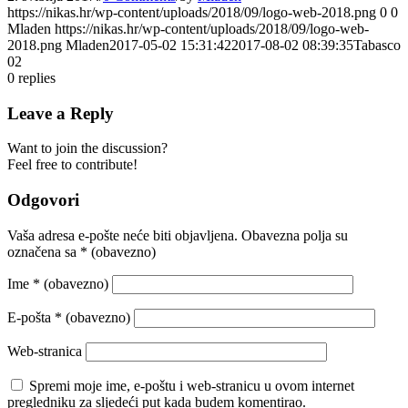
https://nikas.hr/wp-content/uploads/2018/09/logo-web-2018.png
0
0
Mladen
https://nikas.hr/wp-content/uploads/2018/09/logo-web-
2018.png
Mladen
2017-05-02 15:31:42
2017-08-02 08:39:35
Tabasco
02
0
replies
Leave a Reply
Want to join the discussion?
Feel free to contribute!
Odgovori
Vaša adresa e-pošte neće biti objavljena.
Obavezna polja su
označena sa
* (obavezno)
Ime
* (obavezno)
E-pošta
* (obavezno)
Web-stranica
Spremi moje ime, e-poštu i web-stranicu u ovom internet
pregledniku za sljedeći put kada budem komentirao.