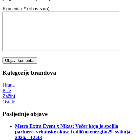
Komentar
* (obavezno)
Kategorije brandova
Hrana
Piće
Začini
Ostalo
Posljednje objave
Metro Extra Event x Nikas: Večer koja je spojila
partnere, vrhunske okuse i odličnu energiju
29. svibnja
2026. - 12:43