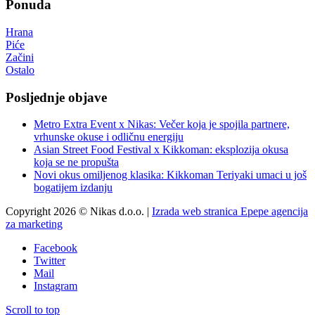
Ponuda
Hrana
Piće
Začini
Ostalo
Posljednje objave
Metro Extra Event x Nikas: Večer koja je spojila partnere,
vrhunske okuse i odličnu energiju
Asian Street Food Festival x Kikkoman: eksplozija okusa
koja se ne propušta
Novi okus omiljenog klasika: Kikkoman Teriyaki umaci u još
bogatijem izdanju
Copyright 2026 © Nikas d.o.o. |
Izrada web stranica Epepe agencija
za marketing
Facebook
Twitter
Mail
Instagram
Scroll to top