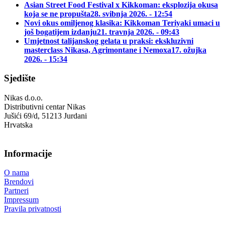
Asian Street Food Festival x Kikkoman: eksplozija okusa
koja se ne propušta
28. svibnja 2026. - 12:54
Novi okus omiljenog klasika: Kikkoman Teriyaki umaci u
još bogatijem izdanju
21. travnja 2026. - 09:43
Umjetnost talijanskog gelata u praksi: ekskluzivni
masterclass Nikasa, Agrimontane i Nemoxa
17. ožujka
2026. - 15:34
Sjedište
Nikas d.o.o.
Distributivni centar Nikas
Jušići 69/d, 51213 Jurdani
Hrvatska
Informacije
O nama
Brendovi
Partneri
Impressum
Pravila privatnosti