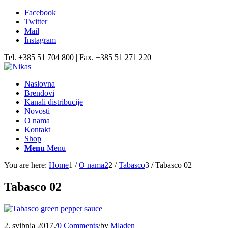
Facebook
Twitter
Mail
Instagram
Tel. +385 51 704 800 | Fax. +385 51 271 220
Naslovna
Brendovi
Kanali distribucije
Novosti
O nama
Kontakt
Shop
Menu
Menu
You are here:
Home
1
/
O nama2
2
/
Tabasco
3
/
Tabasco 02
Tabasco 02
2. svibnja 2017.
/
0 Comments
/
by
Mladen