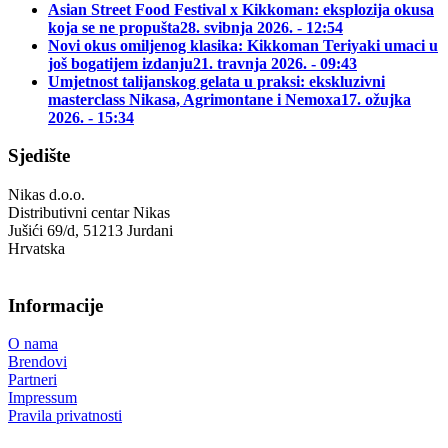
Asian Street Food Festival x Kikkoman: eksplozija okusa
koja se ne propušta
28. svibnja 2026. - 12:54
Novi okus omiljenog klasika: Kikkoman Teriyaki umaci u
još bogatijem izdanju
21. travnja 2026. - 09:43
Umjetnost talijanskog gelata u praksi: ekskluzivni
masterclass Nikasa, Agrimontane i Nemoxa
17. ožujka
2026. - 15:34
Sjedište
Nikas d.o.o.
Distributivni centar Nikas
Jušići 69/d, 51213 Jurdani
Hrvatska
Informacije
O nama
Brendovi
Partneri
Impressum
Pravila privatnosti