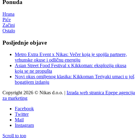
Ponuda
Hrana
Piće
Začini
Ostalo
Posljednje objave
Metro Extra Event x Nikas: Večer koja je spojila partnere,
vrhunske okuse i odličnu energiju
Asian Street Food Festival x Kikkoman: eksplozija okusa
koja se ne propušta
Novi okus omiljenog klasika: Kikkoman Teriyaki umaci u još
bogatijem izdanju
Copyright 2026 © Nikas d.o.o. |
Izrada web stranica Epepe agencija
za marketing
Facebook
Twitter
Mail
Instagram
Scroll to top