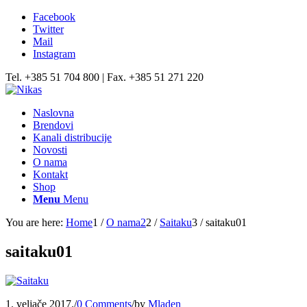
Facebook
Twitter
Mail
Instagram
Tel. +385 51 704 800 | Fax. +385 51 271 220
Naslovna
Brendovi
Kanali distribucije
Novosti
O nama
Kontakt
Shop
Menu
Menu
You are here:
Home
1
/
O nama2
2
/
Saitaku
3
/
saitaku01
saitaku01
1. veljače 2017.
/
0 Comments
/
by
Mladen