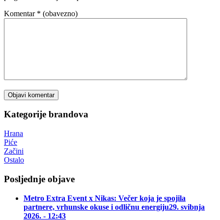
Komentar
* (obavezno)
Kategorije brandova
Hrana
Piće
Začini
Ostalo
Posljednje objave
Metro Extra Event x Nikas: Večer koja je spojila
partnere, vrhunske okuse i odličnu energiju
29. svibnja
2026. - 12:43