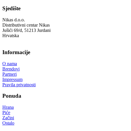
Sjedište
Nikas d.o.o.
Distributivni centar Nikas
Jušići 69/d, 51213 Jurdani
Hrvatska
Informacije
O nama
Brendovi
Partneri
Impressum
Pravila privatnosti
Ponuda
Hrana
Piće
Začini
Ostalo