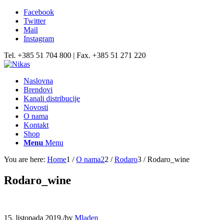
Facebook
Twitter
Mail
Instagram
Tel. +385 51 704 800 | Fax. +385 51 271 220
Naslovna
Brendovi
Kanali distribucije
Novosti
O nama
Kontakt
Shop
Menu
Menu
You are here:
Home
1
/
O nama2
2
/
Rodaro
3
/
Rodaro_wine
Rodaro_wine
15. listopada 2019.
/
by
Mladen