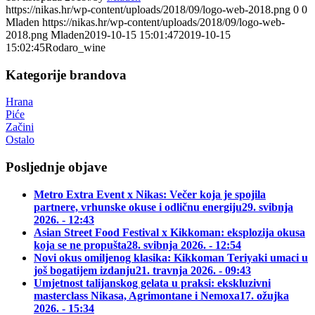
https://nikas.hr/wp-content/uploads/2018/09/logo-web-2018.png
0
0
Mladen
https://nikas.hr/wp-content/uploads/2018/09/logo-web-
2018.png
Mladen
2019-10-15 15:01:47
2019-10-15
15:02:45
Rodaro_wine
Kategorije brandova
Hrana
Piće
Začini
Ostalo
Posljednje objave
Metro Extra Event x Nikas: Večer koja je spojila
partnere, vrhunske okuse i odličnu energiju
29. svibnja
2026. - 12:43
Asian Street Food Festival x Kikkoman: eksplozija okusa
koja se ne propušta
28. svibnja 2026. - 12:54
Novi okus omiljenog klasika: Kikkoman Teriyaki umaci u
još bogatijem izdanju
21. travnja 2026. - 09:43
Umjetnost talijanskog gelata u praksi: ekskluzivni
masterclass Nikasa, Agrimontane i Nemoxa
17. ožujka
2026. - 15:34